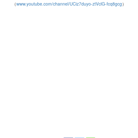
（
www.youtube.com/channel/UCiz7duyo-ztVclG-fcq8gcg
）