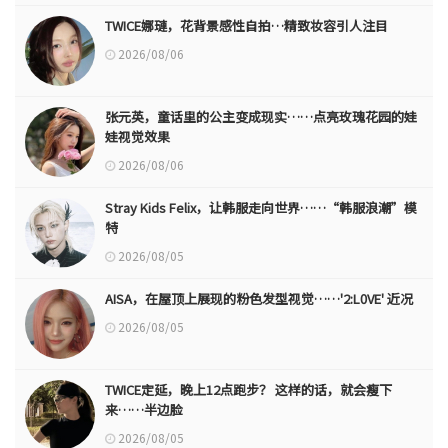
TWICE娜璉，花背景感性自拍…精致妆容引人注目
2026/08/06
张元英，童话里的公主变成现实……点亮玫瑰花园的娃
娃视觉效果
2026/08/06
Stray Kids Felix，让韩服走向世界……“韩服浪潮”模
特
2026/08/05
AISA，在屋顶上展现的粉色发型视觉……'2:L0VE' 近况
2026/08/05
TWICE定延，晚上12点跑步？ 这样的话，就会瘦下
来……半边脸
2026/08/05