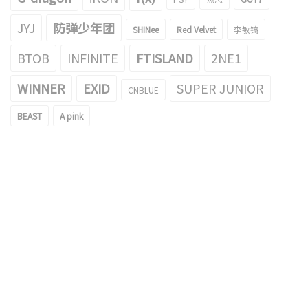
JYJ
防弹少年团
SHINee
Red Velvet
李敏镐
BTOB
INFINITE
FTISLAND
2NE1
WINNER
EXID
SUPER JUNIOR
CNBLUE
BEAST
A pink