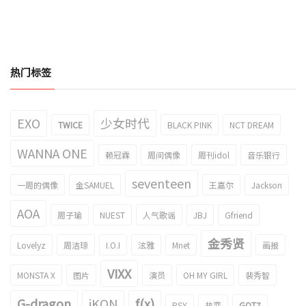
热门标签
EXO
少女时代
TWICE
BLACK PINK
NCT DREAM
WANNA ONE
赖冠霖
周间偶像
周刊idol
音乐银行
seventeen
一周的偶像
金SAMUEL
王嘉尔
Jackson
AOA
周子瑜
NUEST
人气歌谣
JBJ
Gfriend
金秀贤
Lovelyz
周洁琼
I.O.I
泫雅
Mnet
画报
VIXX
MONSTA X
图片
演员
OH MY GIRL
裴秀智
G-dragon
iKON
f(x)
PSY
热恋
GOT7