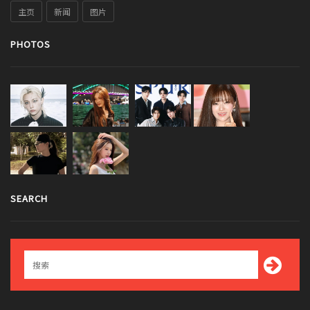
主页
新闻
图片
PHOTOS
SEARCH