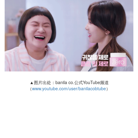
▲图片出处：banila co.公式YouTube频道
（
www.youtube.com/user/banilacobtube
）