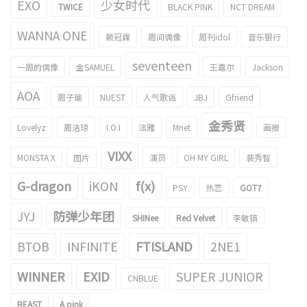
EXO
少女时代
TWICE
BLACK PINK
NCT DREAM
WANNA ONE
赖冠霖
周间偶像
周刊idol
音乐银行
seventeen
一周的偶像
金SAMUEL
王嘉尔
Jackson
AOA
周子瑜
NUEST
人气歌谣
JBJ
Gfriend
金秀贤
Lovelyz
周洁琼
I.O.I
泫雅
Mnet
画报
VIXX
MONSTA X
图片
演员
OH MY GIRL
裴秀智
G-dragon
iKON
f(x)
PSY
热恋
GOT7
JYJ
防弹少年团
SHINee
Red Velvet
李敏镐
BTOB
INFINITE
FTISLAND
2NE1
WINNER
EXID
SUPER JUNIOR
CNBLUE
BEAST
A pink