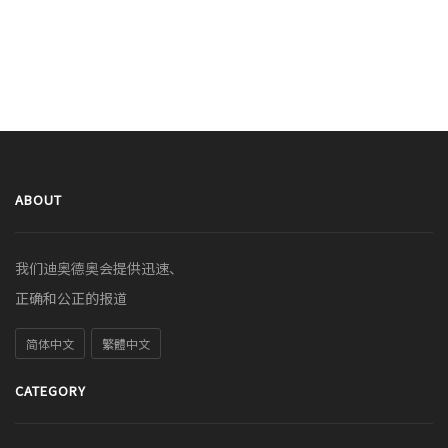
ABOUT
我们迪奥德奥会提供迅速、
正确和公正的报道
简体中文
繁體中文
CATEGORY