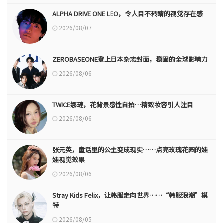
ALPHA DRIVE ONE LEO，令人目不转睛的视觉存在感
2026/08/07
ZEROBASEONE登上日本杂志封面，稳固的全球影响力
2026/08/06
TWICE娜璉，花背景感性自拍…精致妆容引人注目
2026/08/06
张元英，童话里的公主变成现实……点亮玫瑰花园的娃
娃视觉效果
2026/08/06
Stray Kids Felix，让韩服走向世界……“韩服浪潮”模
特
2026/08/05