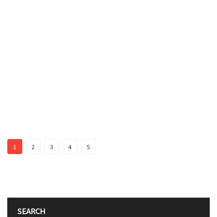
1
2
3
4
5
SEARCH