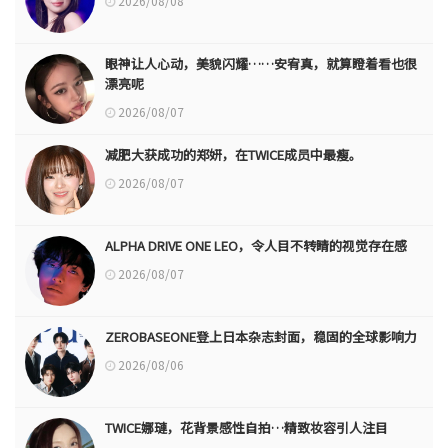
2026/08/08
眼神让人心动，美貌闪耀……安宥真，就算瞪着看也很
漂亮呢
2026/08/07
减肥大获成功的郑妍，在TWICE成员中最瘦。
2026/08/07
ALPHA DRIVE ONE LEO，令人目不转睛的视觉存在感
2026/08/07
ZEROBASEONE登上日本杂志封面，稳固的全球影响力
2026/08/06
TWICE娜璉，花背景感性自拍…精致妆容引人注目