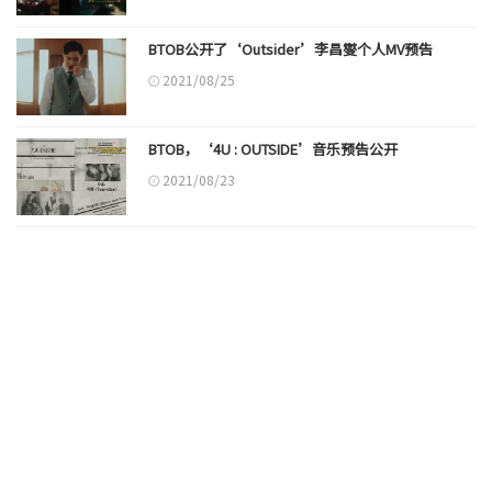
BTOB公开了‘Outsider’李昌燮个人MV预告
2021/08/25
BTOB，‘4U : OUTSIDE’音乐预告公开
2021/08/23