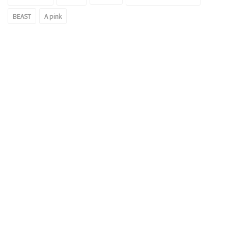
BEAST
A pink