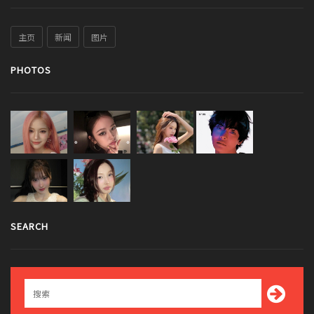
主页
新闻
图片
PHOTOS
SEARCH