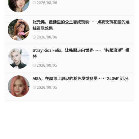
2026/08/06
张元英，童话里的公主变成现实……点亮玫瑰花园的娃
娃视觉效果
2026/08/06
Stray Kids Felix，让韩服走向世界……“韩服浪潮”模
特
2026/08/05
AISA，在屋顶上展现的粉色发型视觉……'2:L0VE' 近况
2026/08/05