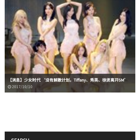
【消息】少女时代 ‘没有解散计划，Tiffany、秀英、徐贤离开SM’
2017/10/10