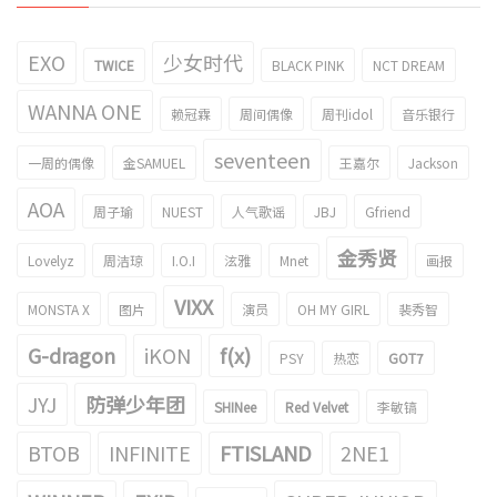
EXO
少女时代
TWICE
BLACK PINK
NCT DREAM
WANNA ONE
赖冠霖
周间偶像
周刊idol
音乐银行
seventeen
一周的偶像
金SAMUEL
王嘉尔
Jackson
AOA
周子瑜
NUEST
人气歌谣
JBJ
Gfriend
金秀贤
Lovelyz
周洁琼
I.O.I
泫雅
Mnet
画报
VIXX
MONSTA X
图片
演员
OH MY GIRL
裴秀智
G-dragon
iKON
f(x)
PSY
热恋
GOT7
JYJ
防弹少年团
SHINee
Red Velvet
李敏镐
BTOB
INFINITE
FTISLAND
2NE1