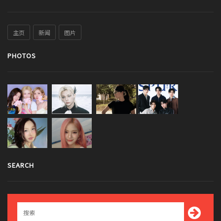
主页
新闻
图片
PHOTOS
SEARCH