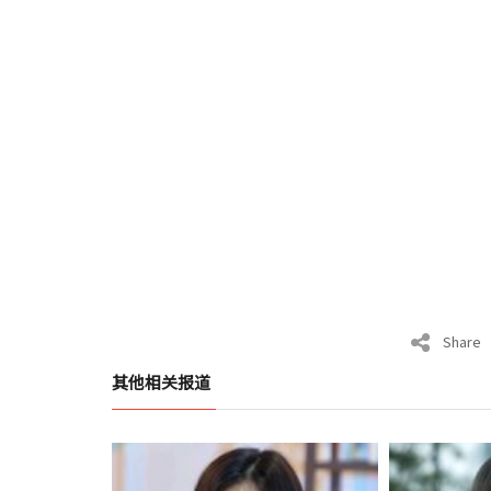
Share
其他相关报道