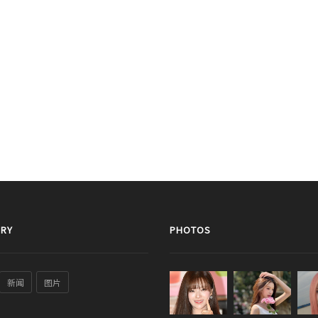
RY
PHOTOS
新闻
图片