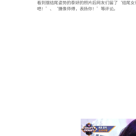
看到摆结尾姿势的泰妍的照片后网友们留了‘结尾女神
吧！’、‘摄像师傅，表扬你！’等评论。