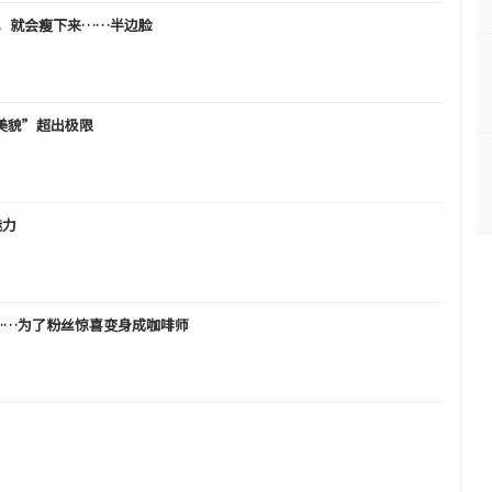
的话，就会瘦下来……半边脸
“美貌”超出极限
魅力
……为了粉丝惊喜变身成咖啡师