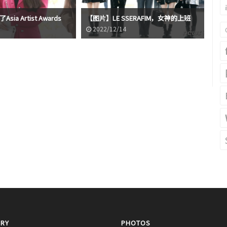
【图
sia Artist Awards
【图片】LE SSERAFIM，女神的上班
世
2022/12/14
2
RY
PHOTOS