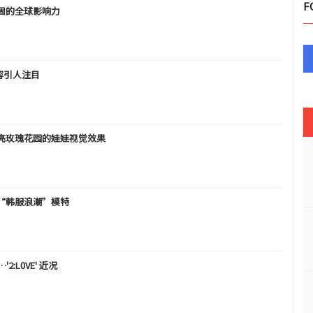
F
稳固的全球影响力
容引人注目
亮玫瑰花园的娃娃视觉效果
界……“韩服浪潮”模特
:L0VE' 近况