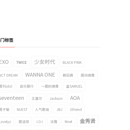
热门标签
EXO
少女时代
TWICE
BLACK PINK
WANNA ONE
NCT DREAM
赖冠霖
周间偶像
周刊idol
音乐银行
一周的偶像
金SAMUEL
seventeen
AOA
王嘉尔
Jackson
周子瑜
NUEST
人气歌谣
JBJ
Gfriend
金秀贤
Lovelyz
周洁琼
I.O.I
泫雅
Mnet