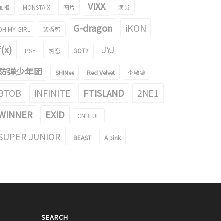
VIXX
画报
MONSTA X
图片
演员
片】防弹少年团 正国，为卡塔尔
【图片】'SELFISH' OH MY GIRL YooA
界杯加油
举行了回归ShowCase
G-dragon
iKON
022/11/16
2022/11/16
OH MY GIRL
裴秀智
f(x)
JYJ
PSY
热恋
GOT7
防弹少年团
SHINee
Red Velvet
李敏镐
BTOB
INFINITE
FTISLAND
2NE1
WINNER
EXID
CNBLUE
SUPER JUNIOR
BEAST
A pink
SEARCH