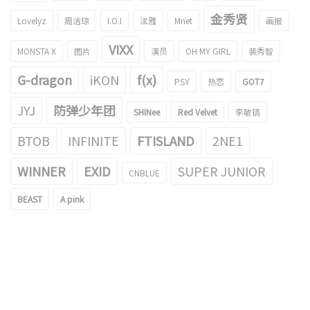
金秀贤
Lovelyz
周洁琼
I.O.I
泫雅
Mnet
画报
VIXX
MONSTA X
图片
演员
OH MY GIRL
裴秀智
G-dragon
iKON
f(x)
PSY
热恋
GOT7
JYJ
防弹少年团
SHINee
Red Velvet
李敏镐
BTOB
INFINITE
FTISLAND
2NE1
WINNER
EXID
SUPER JUNIOR
CNBLUE
BEAST
A pink