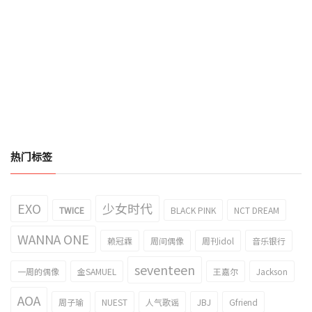
热门标签
EXO
少女时代
TWICE
BLACK PINK
NCT DREAM
WANNA ONE
赖冠霖
周间偶像
周刊idol
音乐银行
seventeen
一周的偶像
金SAMUEL
王嘉尔
Jackson
AOA
周子瑜
NUEST
人气歌谣
JBJ
Gfriend