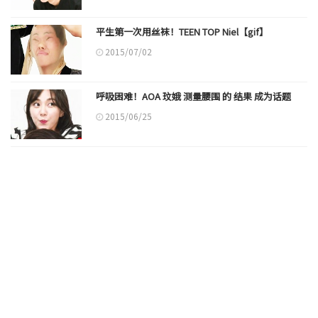
平生第一次用丝袜！TEEN TOP Niel【gif】
2015/07/02
呼吸困难！AOA 玟娥 测量腰围 的 结果 成为话题
2015/06/25