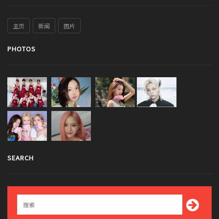
主页
新闻
图片
PHOTOS
SEARCH