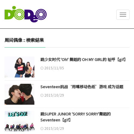
Toggl
navig
周间偶像 :: 検索結果
跳少女时代 'Oh!' 舞蹈的 OH MY GIRL的 祉呼【gif】
2015/11/05
Seventeen挑战‘用嘴移动色纸’游戏 成为话题
2015/10/29
跳SUPER JUNIOR 'SORRY SORRY'舞蹈的
Seventeen【gif】
2015/10/29