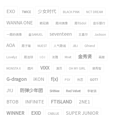
EXO
少女时代
TWICE
BLACK PINK
NCT DREAM
WANNA ONE
赖冠霖
周间偶像
周刊idol
音乐银行
seventeen
一周的偶像
金SAMUEL
王嘉尔
Jackson
AOA
周子瑜
NUEST
人气歌谣
JBJ
Gfriend
金秀贤
Lovelyz
周洁琼
I.O.I
泫雅
Mnet
画报
VIXX
MONSTA X
图片
演员
OH MY GIRL
裴秀智
G-dragon
iKON
f(x)
PSY
热恋
GOT7
JYJ
防弹少年团
SHINee
Red Velvet
李敏镐
BTOB
INFINITE
FTISLAND
2NE1
WINNER
EXID
SUPER JUNIOR
CNBLUE