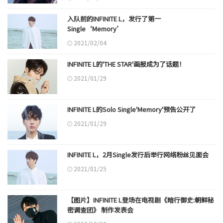
入队前的INFINITE L，发行了第一
Single‘Memory’
2021/02/04
INFINITE L的'THE STAR'画报成为了话题！
2021/01/29
INFINITE L的Solo Single'Memory'预告公开了
2021/01/29
INFINITE L，2月Single发行后举行网络粉丝见面会
2021/01/25
【图片】INFINITE L登场在电视剧《暗行御史:朝鲜秘
密调查团》 制作发表会