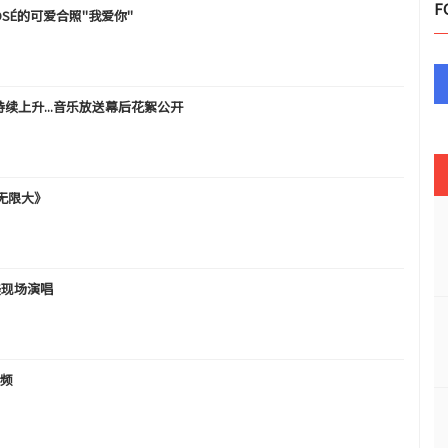
F
OSÉ的可爱合照"我爱你"
袭人气持续上升...音乐放送幕后花絮公开
无限大》
完美现场演唱
视频