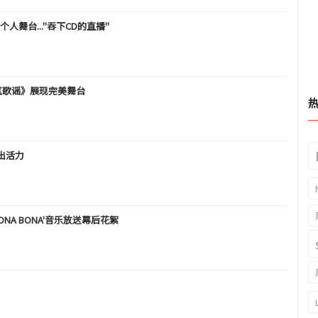
个人舞台..."吞下CD的直播"
人气歌谣》展现完美舞台
发出活力
BONA BONA'音乐放送幕后花絮