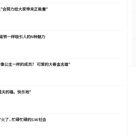
C..."会努力给大家带来正能量"
...像磁铁一样吸引人的N种魅力
，"像公主一样的成员？ 可爱的大哥金志雄"
戴夫的福，快乐地"
N"火了...忙碌忙碌的S.W.社会