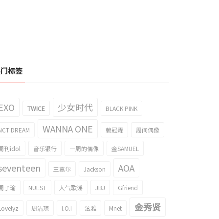
热门标签
EXO
少女时代
TWICE
BLACK PINK
WANNA ONE
NCT DREAM
赖冠霖
周间偶像
周刊idol
音乐银行
一周的偶像
金SAMUEL
seventeen
AOA
王嘉尔
Jackson
周子瑜
NUEST
人气歌谣
JBJ
Gfriend
金秀贤
Lovelyz
周洁琼
I.O.I
泫雅
Mnet