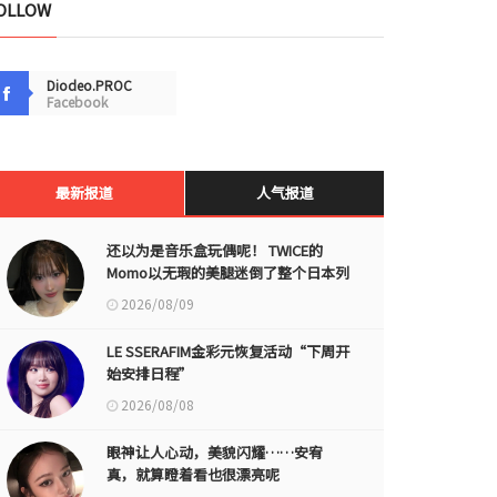
OLLOW
Diodeo.PROC
Facebook
最新报道
人气报道
还以为是音乐盒玩偶呢！ TWICE的
Momo以无瑕的美腿迷倒了整个日本列
岛
2026/08/09
LE SSERAFIM金彩元恢复活动“下周开
始安排日程”
2026/08/08
眼神让人心动，美貌闪耀……安宥
真，就算瞪着看也很漂亮呢