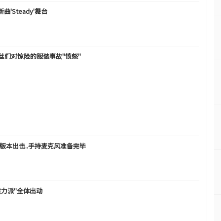
新曲'Steady'舞台
.粉丝们对惊险的服装事故"愤怒"
ESH'乐队版本出击..手持麦克风准备完毕
实力派"全体出动