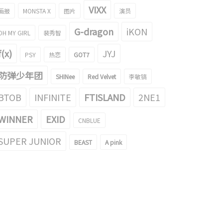
VIXX
画报
MONSTA X
图片
演员
G-dragon
iKON
OH MY GIRL
裴秀智
f(x)
JYJ
PSY
热恋
GOT7
防弹少年团
SHINee
Red Velvet
李敏镐
BTOB
INFINITE
FTISLAND
2NE1
WINNER
EXID
CNBLUE
SUPER JUNIOR
BEAST
A pink