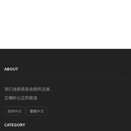
ABOUT
我们迪奥德奥会提供迅速、
正确和公正的报道
简体中文
繁體中文
CATEGORY