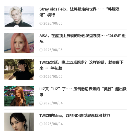
Stray Kids Felix，让韩服走向世界……“韩服浪
潮”模特
2026/08/05
AISA，在屋顶上展现的粉色发型视觉……'2:L0VE' 近
况
2026/08/05
TWICE定延，晚上12点跑步？ 这样的话，就会瘦下
来……半边脸
2026/08/05
LIZ又“LIZ”了……压倒悉尼夜景的“美貌”超出极
限
2026/08/04
TWICE的Mina，以FENDI造型展现优雅魅力
2026/08/04