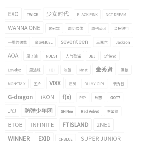
EXO
少女时代
TWICE
BLACK PINK
NCT DREAM
WANNA ONE
赖冠霖
周间偶像
周刊idol
音乐银行
seventeen
一周的偶像
金SAMUEL
王嘉尔
Jackson
AOA
周子瑜
NUEST
人气歌谣
JBJ
Gfriend
金秀贤
Lovelyz
周洁琼
I.O.I
泫雅
Mnet
画报
VIXX
MONSTA X
图片
演员
OH MY GIRL
裴秀智
G-dragon
iKON
f(x)
PSY
热恋
GOT7
JYJ
防弹少年团
SHINee
Red Velvet
李敏镐
BTOB
INFINITE
FTISLAND
2NE1
WINNER
EXID
SUPER JUNIOR
CNBLUE