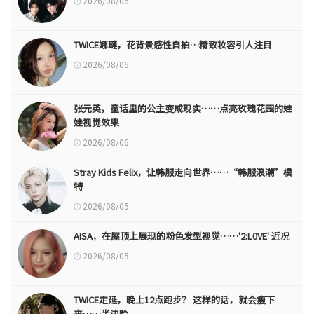
2026/08/06
TWICE娜璉，花背景感性自拍…精致妆容引人注目
2026/08/06
张元英，童话里的公主变成现实……点亮玫瑰花园的娃
娃视觉效果
2026/08/06
Stray Kids Felix，让韩服走向世界……“韩服浪潮”模
特
2026/08/05
AISA，在屋顶上展现的粉色发型视觉……'2:L0VE' 近况
2026/08/05
TWICE定延，晚上12点跑步？ 这样的话，就会瘦下
来……半边脸