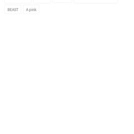
BEAST
A pink