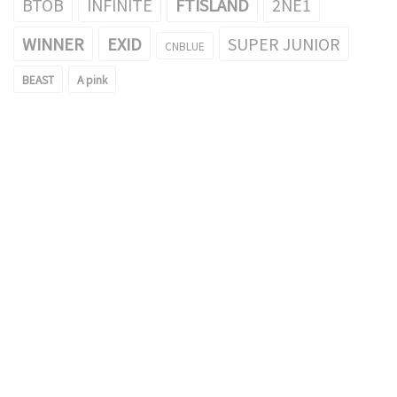
BTOB
INFINITE
FTISLAND
2NE1
WINNER
EXID
SUPER JUNIOR
CNBLUE
BEAST
A pink