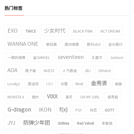
热门标签
EXO
少女时代
TWICE
BLACK PINK
NCT DREAM
WANNA ONE
赖冠霖
周间偶像
周刊idol
音乐银行
seventeen
一周的偶像
金SAMUEL
王嘉尔
Jackson
AOA
周子瑜
NUEST
人气歌谣
JBJ
Gfriend
金秀贤
Lovelyz
周洁琼
I.O.I
泫雅
Mnet
画报
VIXX
MONSTA X
图片
演员
OH MY GIRL
裴秀智
G-dragon
iKON
f(x)
PSY
热恋
GOT7
JYJ
防弹少年团
SHINee
Red Velvet
李敏镐