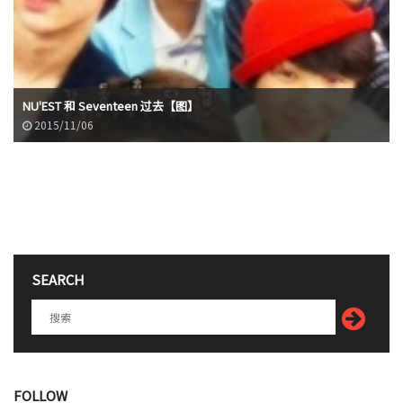
NU'EST 和 Seventeen 过去【图】
2015/11/06
SEARCH
FOLLOW