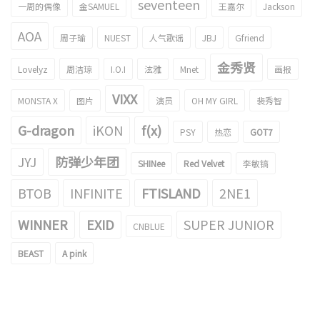
seventeen
一周的偶像
金SAMUEL
王嘉尔
Jackson
AOA
周子瑜
NUEST
人气歌谣
JBJ
Gfriend
金秀贤
Lovelyz
周洁琼
I.O.I
泫雅
Mnet
画报
VIXX
MONSTA X
图片
演员
OH MY GIRL
裴秀智
G-dragon
iKON
f(x)
PSY
热恋
GOT7
JYJ
防弹少年团
SHINee
Red Velvet
李敏镐
BTOB
INFINITE
FTISLAND
2NE1
WINNER
EXID
SUPER JUNIOR
CNBLUE
BEAST
A pink