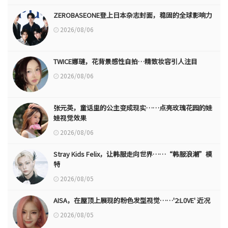
ZEROBASEONE登上日本杂志封面，稳固的全球影响力
2026/08/06
TWICE娜璉，花背景感性自拍…精致妆容引人注目
2026/08/06
张元英，童话里的公主变成现实……点亮玫瑰花园的娃
娃视觉效果
2026/08/06
Stray Kids Felix，让韩服走向世界……“韩服浪潮”模
特
2026/08/05
AISA，在屋顶上展现的粉色发型视觉……'2:L0VE' 近况
2026/08/05