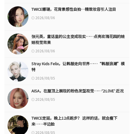
TWICE娜璉，花背景感性自拍…精致妆容引人注目
2026/08/06
张元英，童话里的公主变成现实……点亮玫瑰花园的娃
娃视觉效果
2026/08/06
Stray Kids Felix，让韩服走向世界……“韩服浪潮”模
特
2026/08/05
AISA，在屋顶上展现的粉色发型视觉……'2:L0VE' 近况
2026/08/05
TWICE定延，晚上12点跑步？ 这样的话，就会瘦下
来……半边脸
2026/08/05