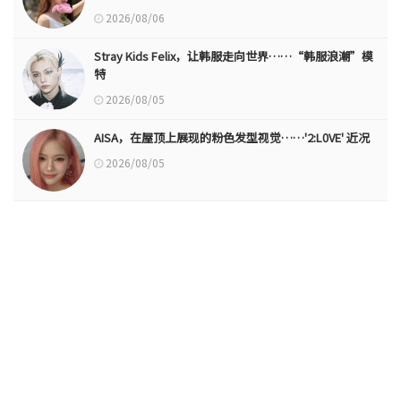
2026/08/06
Stray Kids Felix，让韩服走向世界……“韩服浪潮”模
特
2026/08/05
AISA，在屋顶上展现的粉色发型视觉……'2:L0VE' 近况
2026/08/05