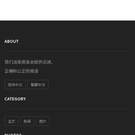
ABOUT
我们迪奥德奥会提供迅速、
正确和公正的报道
简体中文
繁體中文
CATEGORY
主页
新闻
图片