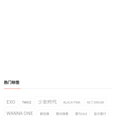
热门标签
EXO
少女时代
TWICE
BLACK PINK
NCT DREAM
WANNA ONE
赖冠霖
周间偶像
周刊idol
音乐银行