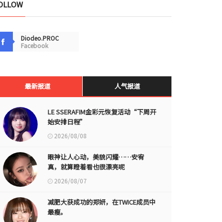
OLLOW
Diodeo.PROC
Facebook
最新报道
人气报道
LE SSERAFIM金彩元恢复活动“下周开
始安排日程”
2026/08/08
眼神让人心动，美貌闪耀……安宥
真，就算瞪着看也很漂亮呢
2026/08/07
减肥大获成功的郑妍，在TWICE成员中
最瘦。