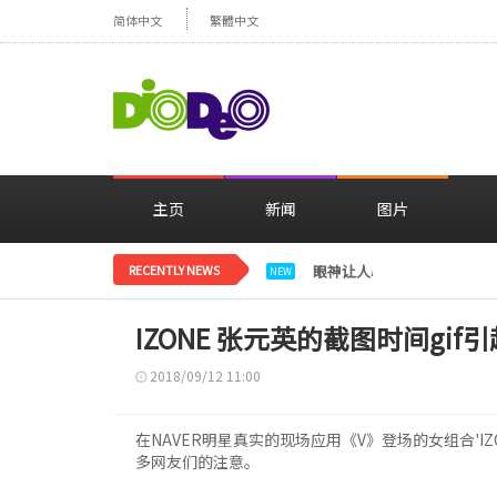
简体中文
繁體中文
主页
新闻
图片
RECENTLY NEWS
眼神让人心动，美貌闪耀…
NEW
IZONE 张元英的截图时间gif
2018/09/12 11:00
在NAVER明星真实的现场应用《V》登场的女组合'I
多网友们的注意。