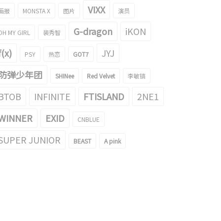
VIXX
画报
MONSTA X
图片
演员
G-dragon
iKON
OH MY GIRL
裴秀智
f(x)
JYJ
PSY
热恋
GOT7
防弹少年团
SHINee
Red Velvet
李敏镐
长的《PRODUCE 48》Jang
《PRODUCE 48》练习生选的颜值中心
nYoung的gif成为了话题！
TOP5引起了话题！
BTOB
INFINITE
FTISLAND
2NE1
018/08/01
2018/07/17
WINNER
EXID
CNBLUE
SUPER JUNIOR
BEAST
A pink