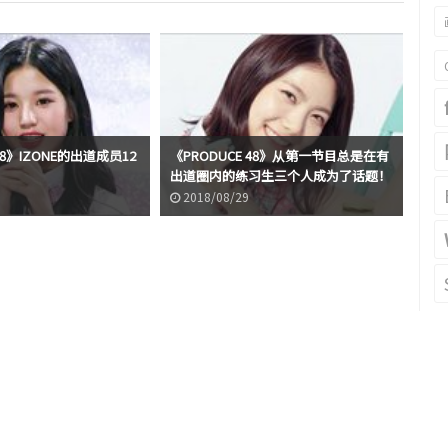
48》IZONE的出道成员12
《PRODUCE 48》从第一节目总是在有
腿好
出道圈内的练习生三个人成为了话题！
Wo
2018/08/29
2