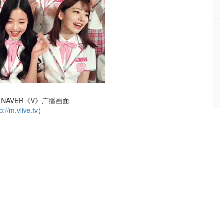
NAVER《V》广播画面
p://m.vlive.tv
）