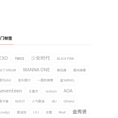
热门标签
EXO
少女时代
TWICE
BLACK PINK
WANNA ONE
NCT DREAM
赖冠霖
周间偶像
周刊idol
音乐银行
一周的偶像
金SAMUEL
seventeen
AOA
王嘉尔
Jackson
周子瑜
NUEST
人气歌谣
JBJ
Gfriend
金秀贤
Lovelyz
周洁琼
I.O.I
泫雅
Mnet