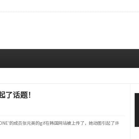
…安宥真，就算瞪着看也很漂亮呢
08/07 12:00 PM
引起了话题！
ZONE'的成员张元英的gif在韩国网站被上传了，她动图引起了许