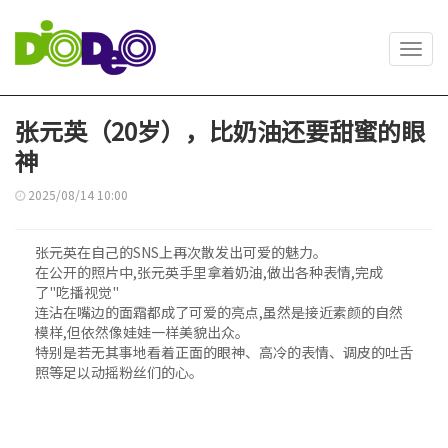
Toggl
navig
张元英（20岁），比奶油还要甜蜜的眼
神
2025/08/14 10:00
张元英在自己的SNS上再次散发出可爱的魅力。
在公开的照片中,张元英手里拿着奶油,做出各种表情,完成
了"吃播视觉"
连沾在嘴边的面霜都成了可爱的亮点,虽然是接近素颜的自然
模样,但依然像娃娃一样美貌出众。
特别是若无其事地看着正面的眼神、高冷的表情、调皮的吐舌
照等足以动摇粉丝们的心。