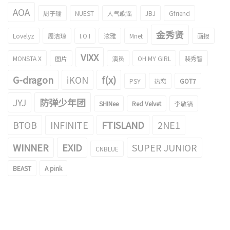
AOA
周子瑜
NUEST
人气歌谣
JBJ
Gfriend
金秀贤
Lovelyz
周洁琼
I.O.I
泫雅
Mnet
画报
VIXX
MONSTA X
图片
演员
OH MY GIRL
裴秀智
G-dragon
iKON
f(x)
PSY
热恋
GOT7
JYJ
防弹少年团
SHINee
Red Velvet
李敏镐
BTOB
INFINITE
FTISLAND
2NE1
WINNER
EXID
SUPER JUNIOR
CNBLUE
BEAST
A pink