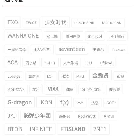
EXO
少女时代
TWICE
BLACK PINK
NCT DREAM
WANNA ONE
赖冠霖
周间偶像
周刊idol
音乐银行
seventeen
一周的偶像
金SAMUEL
王嘉尔
Jackson
AOA
周子瑜
NUEST
人气歌谣
JBJ
Gfriend
金秀贤
Lovelyz
周洁琼
I.O.I
泫雅
Mnet
画报
VIXX
MONSTA X
图片
演员
OH MY GIRL
裴秀智
G-dragon
iKON
f(x)
PSY
热恋
GOT7
JYJ
防弹少年团
SHINee
Red Velvet
李敏镐
BTOB
INFINITE
FTISLAND
2NE1