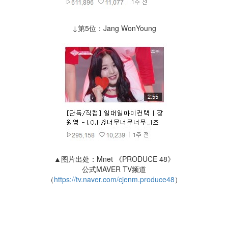
↓第5位：Jang WonYoung
▲图片出处：Mnet 《PRODUCE 48》
公式MAVER TV频道
（
https://tv.naver.com/cjenm.produce48
）