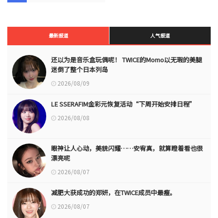
最新报道
人气报道
还以为是音乐盒玩偶呢！ TWICE的Momo以无瑕的美腿
迷倒了整个日本列岛
2026/08/09
LE SSERAFIM金彩元恢复活动“下周开始安排日程”
2026/08/08
眼神让人心动，美貌闪耀……安宥真，就算瞪着看也很
漂亮呢
2026/08/07
减肥大获成功的郑妍，在TWICE成员中最瘦。
2026/08/07