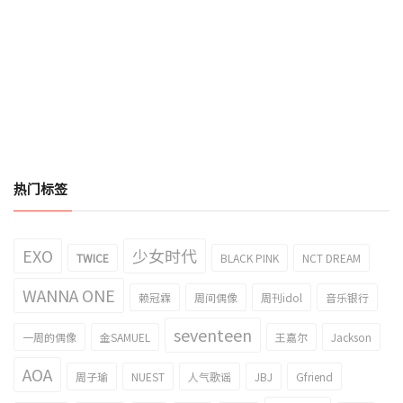
热门标签
EXO
少女时代
TWICE
BLACK PINK
NCT DREAM
WANNA ONE
赖冠霖
周间偶像
周刊idol
音乐银行
seventeen
一周的偶像
金SAMUEL
王嘉尔
Jackson
AOA
周子瑜
NUEST
人气歌谣
JBJ
Gfriend