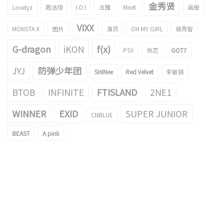
金秀贤
Lovelyz
周洁琼
I.O.I
泫雅
Mnet
画报
VIXX
MONSTA X
图片
演员
OH MY GIRL
裴秀智
G-dragon
iKON
f(x)
PSY
热恋
GOT7
JYJ
防弹少年团
SHINee
Red Velvet
李敏镐
BTOB
INFINITE
FTISLAND
2NE1
WINNER
EXID
SUPER JUNIOR
CNBLUE
BEAST
A pink