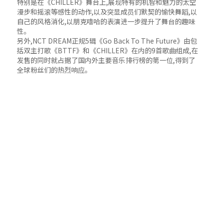
特别是在《CHILLER》舞台上,展现特有的机智和魅力的太空
漫步和摇滚等感性的动作,以及突显成员们默契的愉快舞蹈,以
自己的风格消化,以朋克嘻哈的表演进一步提升了舞台的趣味
性。
另外,NCT DREAM正规5辑《Go Back To The Future》由包
括双主打歌《BTTF》和《CHILLER》在内的9首歌曲组成,在
发售的同时就占据了国内外主要音乐排行榜的第一位,得到了
全球粉丝们的热烈响应。