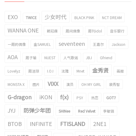
EXO
少女时代
TWICE
BLACK PINK
NCT DREAM
WANNA ONE
赖冠霖
周间偶像
周刊idol
音乐银行
seventeen
一周的偶像
金SAMUEL
王嘉尔
Jackson
AOA
周子瑜
NUEST
人气歌谣
JBJ
Gfriend
金秀贤
Lovelyz
周洁琼
I.O.I
泫雅
Mnet
画报
VIXX
MONSTA X
图片
演员
OH MY GIRL
裴秀智
G-dragon
iKON
f(x)
PSY
热恋
GOT7
JYJ
防弹少年团
SHINee
Red Velvet
李敏镐
BTOB
INFINITE
FTISLAND
2NE1