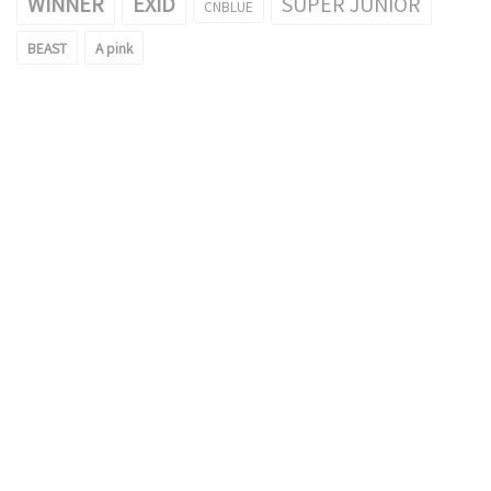
WINNER
EXID
SUPER JUNIOR
CNBLUE
BEAST
A pink