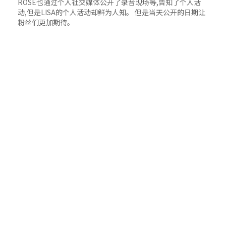
ROSÉ也通过个人社交媒体公开了录音现场等,告知了个人活
动,但是LISA的个人活动却鲜为人知。 但是当天公开的日期让
粉丝们更加期待。