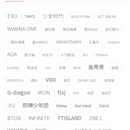
EXO
少女时代
TWICE
BLACK PINK
NCT DREAM
WANNA ONE
赖冠霖
周间偶像
周刊idol
音乐银行
seventeen
一周的偶像
金SAMUEL
王嘉尔
Jackson
AOA
周子瑜
NUEST
人气歌谣
JBJ
Gfriend
金秀贤
Lovelyz
周洁琼
I.O.I
泫雅
Mnet
画报
VIXX
MONSTA X
图片
演员
OH MY GIRL
裴秀智
G-dragon
iKON
f(x)
PSY
热恋
GOT7
JYJ
防弹少年团
SHINee
Red Velvet
李敏镐
BTOB
INFINITE
FTISLAND
2NE1