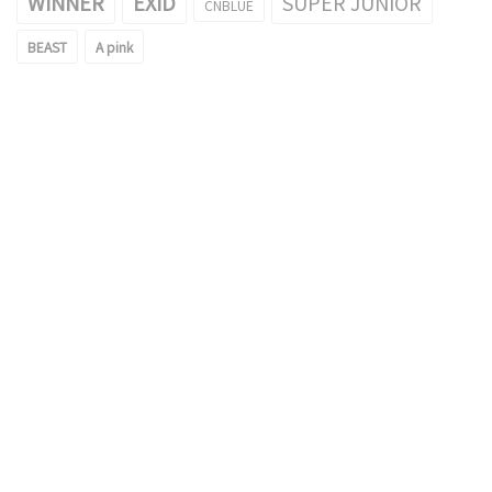
WINNER
EXID
SUPER JUNIOR
CNBLUE
BEAST
A pink