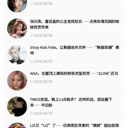
2026/08/06
张元英，童话里的公主变成现实……点亮玫瑰花园的娃
娃视觉效果
2026/08/06
Stray Kids Felix，让韩服走向世界……“韩服浪潮”模
特
2026/08/05
AISA，在屋顶上展现的粉色发型视觉……'2:L0VE' 近况
2026/08/05
TWICE定延，晚上12点跑步？ 这样的话，就会瘦下
来……半边脸
2026/08/05
LIZ又“LIZ”了……压倒悉尼夜景的“美貌”超出极限