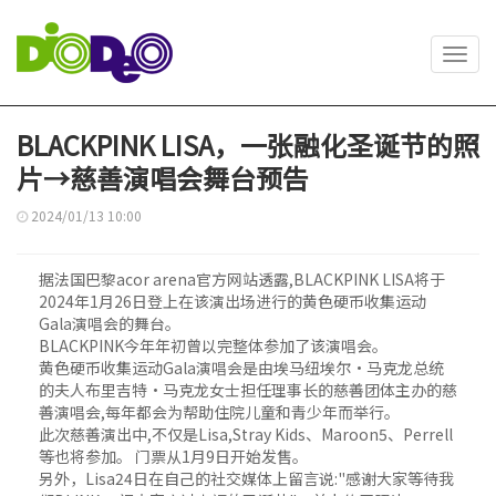
Toggl
navig
BLACKPINK LISA，一张融化圣诞节的照
片→慈善演唱会舞台预告
2024/01/13 10:00
据法国巴黎acor arena官方网站透露,BLACKPINK LISA将于
2024年1月26日登上在该演出场进行的黄色硬币收集运动
Gala演唱会的舞台。
BLACKPINK今年年初曾以完整体参加了该演唱会。
黄色硬币收集运动Gala演唱会是由埃马纽埃尔·马克龙总统
的夫人布里吉特·马克龙女士担任理事长的慈善团体主办的慈
善演唱会,每年都会为帮助住院儿童和青少年而举行。
此次慈善演出中,不仅是Lisa,Stray Kids、Maroon5、Perrell
等也将参加。 门票从1月9日开始发售。
另外，Lisa24日在自己的社交媒体上留言说:"感谢大家等待我