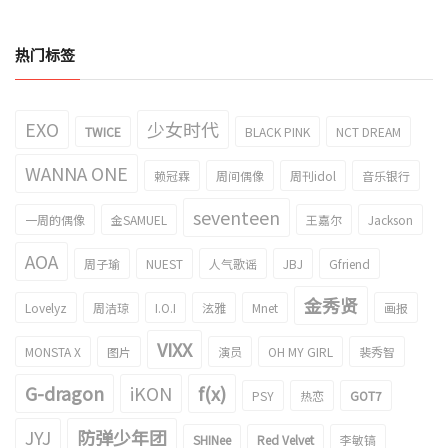
热门标签
EXO
少女时代
TWICE
BLACK PINK
NCT DREAM
WANNA ONE
赖冠霖
周间偶像
周刊idol
音乐银行
seventeen
一周的偶像
金SAMUEL
王嘉尔
Jackson
AOA
周子瑜
NUEST
人气歌谣
JBJ
Gfriend
金秀贤
Lovelyz
周洁琼
I.O.I
泫雅
Mnet
画报
VIXX
MONSTA X
图片
演员
OH MY GIRL
裴秀智
G-dragon
iKON
f(x)
PSY
热恋
GOT7
JYJ
防弹少年团
SHINee
Red Velvet
李敏镐