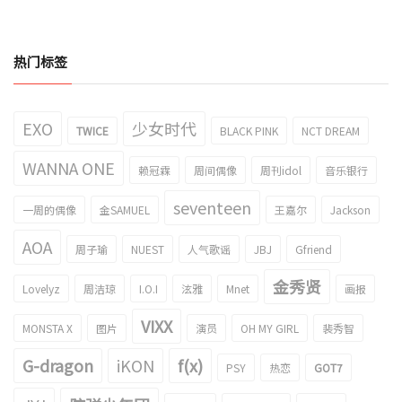
热门标签
EXO
少女时代
TWICE
BLACK PINK
NCT DREAM
WANNA ONE
赖冠霖
周间偶像
周刊idol
音乐银行
seventeen
一周的偶像
金SAMUEL
王嘉尔
Jackson
AOA
周子瑜
NUEST
人气歌谣
JBJ
Gfriend
金秀贤
Lovelyz
周洁琼
I.O.I
泫雅
Mnet
画报
VIXX
MONSTA X
图片
演员
OH MY GIRL
裴秀智
G-dragon
iKON
f(x)
PSY
热恋
GOT7