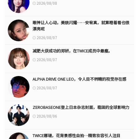
2026/08/08
眼神让人心动，美貌闪耀……安宥真，就算瞪着看也很
漂亮呢
2026/08/07
减肥大获成功的郑妍，在TWICE成员中最瘦。
2026/08/07
ALPHA DRIVE ONE LEO，令人目不转睛的视觉存在感
2026/08/07
ZEROBASEONE登上日本杂志封面，稳固的全球影响力
2026/08/06
TWICE娜璉，花背景感性自拍…精致妆容引人注目