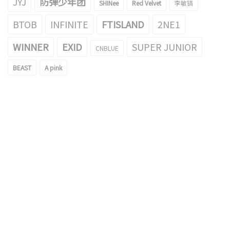
JYJ
防弹少年团
SHINee
Red Velvet
李敏镐
BTOB
INFINITE
FTISLAND
2NE1
WINNER
EXID
SUPER JUNIOR
CNBLUE
BEAST
A pink