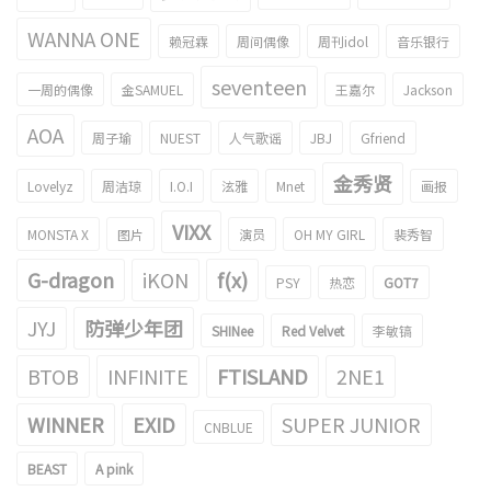
WANNA ONE
赖冠霖
周间偶像
周刊idol
音乐银行
seventeen
一周的偶像
金SAMUEL
王嘉尔
Jackson
AOA
周子瑜
NUEST
人气歌谣
JBJ
Gfriend
金秀贤
Lovelyz
周洁琼
I.O.I
泫雅
Mnet
画报
VIXX
MONSTA X
图片
演员
OH MY GIRL
裴秀智
G-dragon
iKON
f(x)
PSY
热恋
GOT7
JYJ
防弹少年团
SHINee
Red Velvet
李敏镐
BTOB
INFINITE
FTISLAND
2NE1
WINNER
EXID
SUPER JUNIOR
CNBLUE
BEAST
A pink