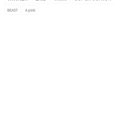
BEAST
A pink