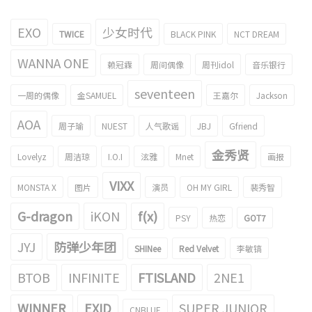
EXO
少女时代
TWICE
BLACK PINK
NCT DREAM
WANNA ONE
赖冠霖
周间偶像
周刊idol
音乐银行
seventeen
一周的偶像
金SAMUEL
王嘉尔
Jackson
AOA
周子瑜
NUEST
人气歌谣
JBJ
Gfriend
金秀贤
Lovelyz
周洁琼
I.O.I
泫雅
Mnet
画报
VIXX
MONSTA X
图片
演员
OH MY GIRL
裴秀智
G-dragon
iKON
f(x)
PSY
热恋
GOT7
JYJ
防弹少年团
SHINee
Red Velvet
李敏镐
BTOB
INFINITE
FTISLAND
2NE1
WINNER
EXID
SUPER JUNIOR
CNBLUE