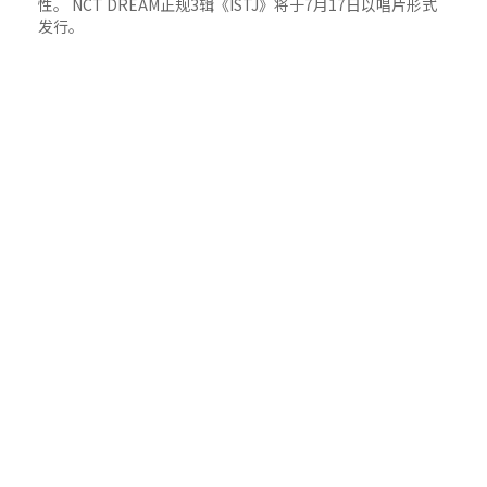
性。 NCT DREAM正规3辑《ISTJ》将于7月17日以唱片形式
发行。