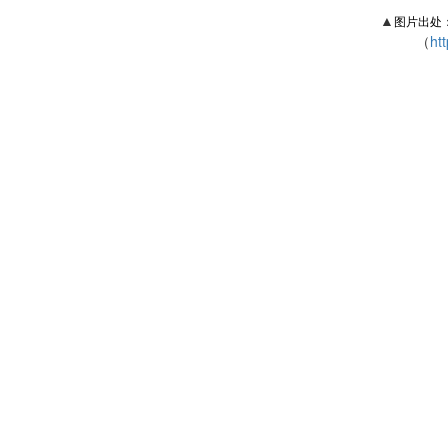
▲
图片出处：
（
htt