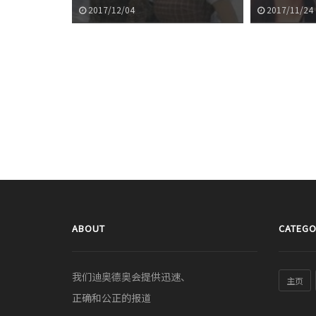
2017/12/04
2017/11/24
ABOUT
CATEGO
我们迪奥德奥会提供迅速、
主页
正确和公正的报道