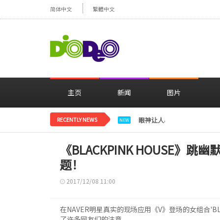
简体中文
繁體中文
主页
新闻
图片
RECENTLY NEWS
眼神让人心动，美貌闪耀…
NEW
《BLACKPINK HOUSE》跳幽
题！
2017/12/08 11:00
在NAVER明星真实的现场应用《V》登场的女组合'BL
了许多网友们的注意。