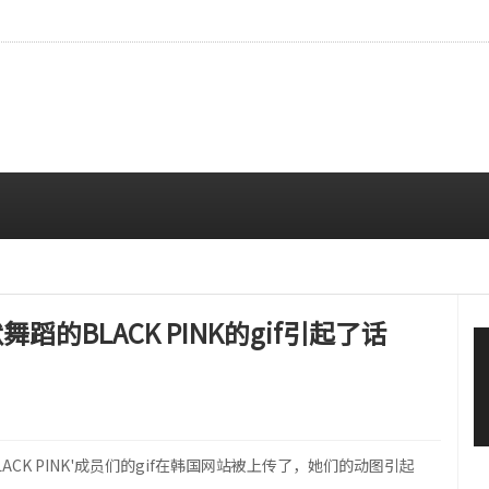
…安宥真，就算瞪着看也很漂亮呢
08/07 12:00 PM
默舞蹈的BLACK PINK的gif引起了话
ACK PINK'成员们的gif在韩国网站被上传了，她们的动图引起