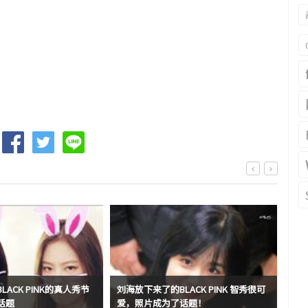
ACK PINK的真人秀节
刘海放下来了的BLACK PINK 智秀很可
我想
话题
爱，照片成为了话题！
PI