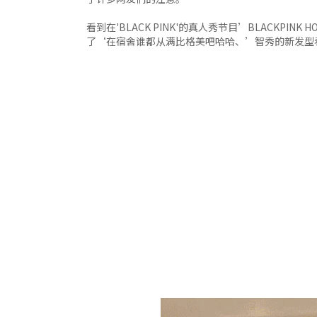
看到在'BLACK PINK'的真人秀节目’BLACKP
了‘在宿舍谁都从满比格美吧哈哈、’智秀的新发型