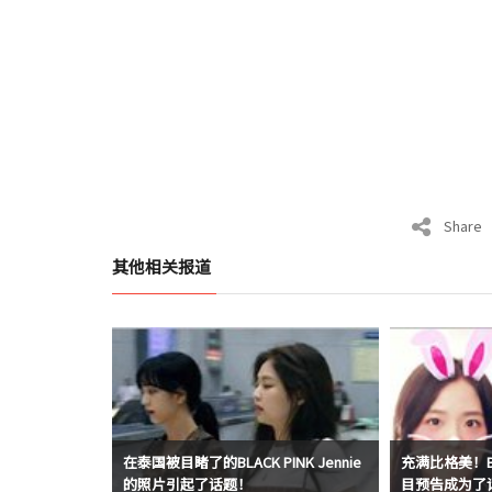
Share
其他相关报道
在泰国被目睹了的BLACK PINK Jennie
充满比格美！BL
的照片引起了话题！
目预告成为了