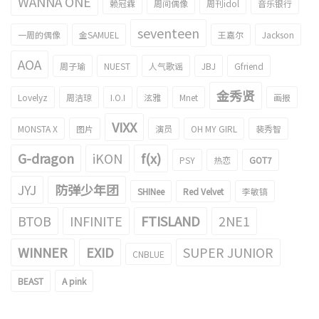
WANNA ONE
赖冠霖
周间偶像
周刊idol
音乐银行
seventeen
一周的偶像
金SAMUEL
王嘉尔
Jackson
AOA
周子瑜
NUEST
人气歌谣
JBJ
Gfriend
金秀贤
Lovelyz
周洁琼
I.O.I
泫雅
Mnet
画报
VIXX
MONSTA X
图片
演员
OH MY GIRL
裴秀智
G-dragon
iKON
f(x)
PSY
热恋
GOT7
JYJ
防弹少年团
SHINee
Red Velvet
李敏镐
BTOB
INFINITE
FTISLAND
2NE1
WINNER
EXID
SUPER JUNIOR
CNBLUE
BEAST
A pink