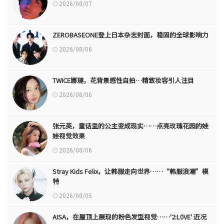
2026/08/07
ZEROBASEONE登上日本杂志封面，稳固的全球影响力
2026/08/06
TWICE娜璉，花背景感性自拍…精致妆容引人注目
2026/08/06
张元英，童话里的公主变成现实……点亮玫瑰花园的娃
娃视觉效果
2026/08/06
Stray Kids Felix，让韩服走向世界……“韩服浪潮”模
特
2026/08/05
AISA，在屋顶上展现的粉色发型视觉……'2:L0VE' 近况