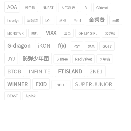
AOA
周子瑜
NUEST
人气歌谣
JBJ
Gfriend
金秀贤
Lovelyz
周洁琼
I.O.I
泫雅
Mnet
画报
VIXX
MONSTA X
图片
演员
OH MY GIRL
裴秀智
G-dragon
iKON
f(x)
PSY
热恋
GOT7
JYJ
防弹少年团
SHINee
Red Velvet
李敏镐
BTOB
INFINITE
FTISLAND
2NE1
WINNER
EXID
SUPER JUNIOR
CNBLUE
BEAST
A pink