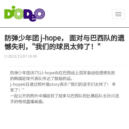
Toggl
navig
防弹少年团 j-hope， 面对与巴西队的遗
憾失利，"我们的球员太帅了！"
2022/12/07 10:30
防弹少年团(BTS)J-hope向在巴西战上孤军奋战但遗憾失败
的韩国足球代表队传达了鼓励的话。
j-hope6日通过照片墙story表示:"我们的选手们太帅了！ 辛
苦了！"
一起公开的照片中捕捉到了结束与巴西队的比赛后队长孙兴选
手的电视直播画面。