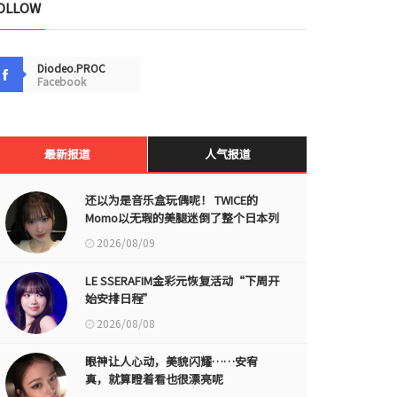
OLLOW
Diodeo.PROC
Facebook
最新报道
人气报道
还以为是音乐盒玩偶呢！ TWICE的
Momo以无瑕的美腿迷倒了整个日本列
岛
2026/08/09
LE SSERAFIM金彩元恢复活动“下周开
始安排日程”
2026/08/08
眼神让人心动，美貌闪耀……安宥
真，就算瞪着看也很漂亮呢