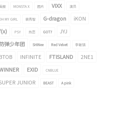
VIXX
画报
MONSTA X
图片
演员
G-dragon
iKON
OH MY GIRL
裴秀智
f(x)
JYJ
PSY
热恋
GOT7
防弹少年团
SHINee
Red Velvet
李敏镐
BTOB
INFINITE
FTISLAND
2NE1
少年团 j-hope，为弱势群体儿童
防弹少年团 j-hope的'W Korea'画报成
1亿韩元
为了话题！
WINNER
EXID
CNBLUE
022/01/03
2022/07/23
SUPER JUNIOR
BEAST
A pink