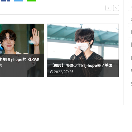
团 j-hope的《LOVE
防弹
片
【图片】防弹少年团 j-hope去了美国
捐赠
2022/07/26
2