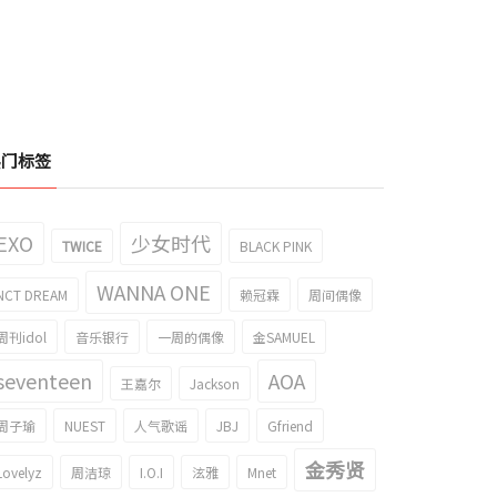
热门标签
EXO
少女时代
TWICE
BLACK PINK
WANNA ONE
NCT DREAM
赖冠霖
周间偶像
周刊idol
音乐银行
一周的偶像
金SAMUEL
seventeen
AOA
王嘉尔
Jackson
周子瑜
NUEST
人气歌谣
JBJ
Gfriend
金秀贤
Lovelyz
周洁琼
I.O.I
泫雅
Mnet