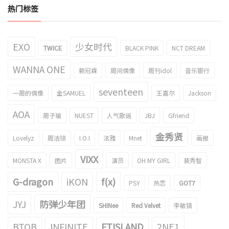
热门标签
EXO
少女时代
TWICE
BLACK PINK
NCT DREAM
WANNA ONE
赖冠霖
周间偶像
周刊idol
音乐银行
seventeen
一周的偶像
金SAMUEL
王嘉尔
Jackson
AOA
周子瑜
NUEST
人气歌谣
JBJ
Gfriend
金秀贤
Lovelyz
周洁琼
I.O.I
泫雅
Mnet
画报
VIXX
MONSTA X
图片
演员
OH MY GIRL
裴秀智
G-dragon
iKON
f(x)
PSY
热恋
GOT7
JYJ
防弹少年团
SHINee
Red Velvet
李敏镐
BTOB
INFINITE
FTISLAND
2NE1