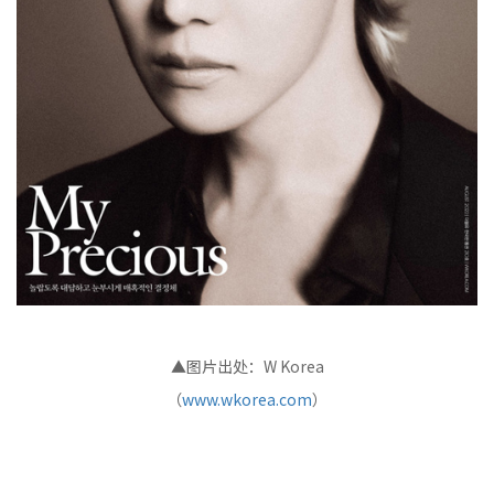
▲图片出处：W Korea
（
www.wkorea.com
）