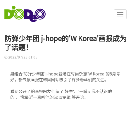
Toggl
navig
防弹少年团 j-hope的'W Korea'画报成为
了话题！
2022/07/23 01:05
男组合'防弹少年团'j-hope登场在时尚杂志'W Korea'的8月号
好，新气氛画报在韩国网站吸引了许多粉丝们的关注。
看到公开了的画报网友们留了'好牛'、'一瞬间我不认识他
的'、'我最近一直听他的Solo专辑'等评论。