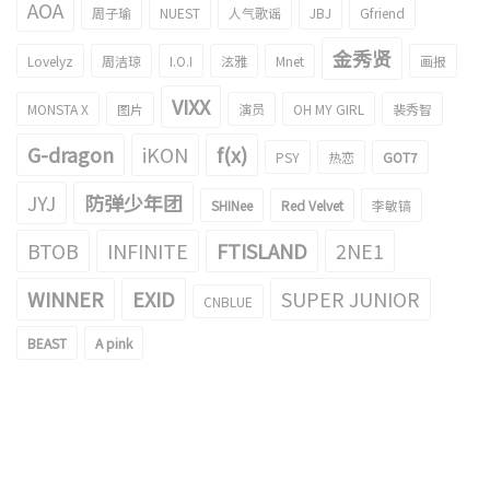
AOA
周子瑜
NUEST
人气歌谣
JBJ
Gfriend
金秀贤
Lovelyz
周洁琼
I.O.I
泫雅
Mnet
画报
VIXX
MONSTA X
图片
演员
OH MY GIRL
裴秀智
G-dragon
iKON
f(x)
PSY
热恋
GOT7
JYJ
防弹少年团
SHINee
Red Velvet
李敏镐
BTOB
INFINITE
FTISLAND
2NE1
WINNER
EXID
SUPER JUNIOR
CNBLUE
BEAST
A pink