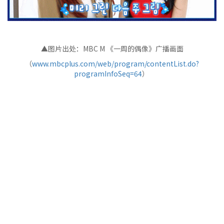
▲图片出处：MBC M 《一周的偶像》广播画面
（
www.mbcplus.com/web/program/contentList.do?
programInfoSeq=64
）