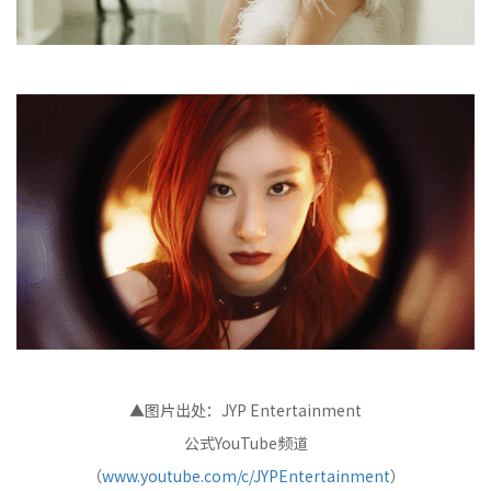
▲图片出处：JYP Entertainment
公式YouTube频道
（
www.youtube.com/c/JYPEntertainment
）