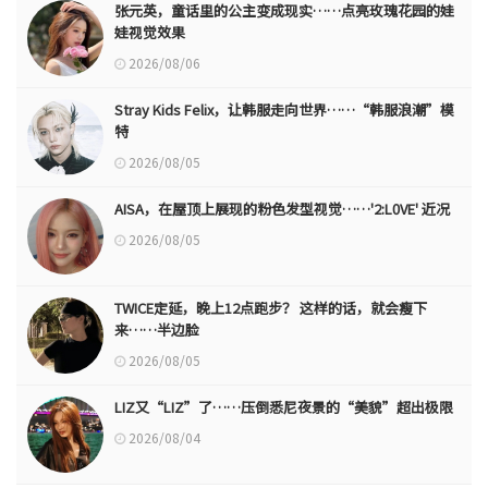
张元英，童话里的公主变成现实……点亮玫瑰花园的娃
娃视觉效果
2026/08/06
Stray Kids Felix，让韩服走向世界……“韩服浪潮”模
特
2026/08/05
AISA，在屋顶上展现的粉色发型视觉……'2:L0VE' 近况
2026/08/05
TWICE定延，晚上12点跑步？ 这样的话，就会瘦下
来……半边脸
2026/08/05
LIZ又“LIZ”了……压倒悉尼夜景的“美貌”超出极限
2026/08/04