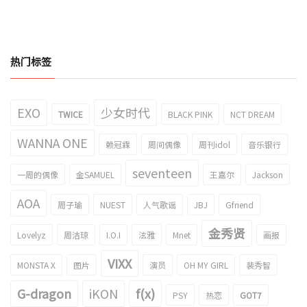
热门标签
EXO
少女时代
TWICE
BLACK PINK
NCT DREAM
WANNA ONE
赖冠霖
周间偶像
周刊idol
音乐银行
seventeen
一周的偶像
金SAMUEL
王嘉尔
Jackson
AOA
周子瑜
NUEST
人气歌谣
JBJ
Gfriend
金秀贤
Lovelyz
周洁琼
I.O.I
泫雅
Mnet
画报
VIXX
MONSTA X
图片
演员
OH MY GIRL
裴秀智
G-dragon
iKON
f(x)
PSY
热恋
GOT7