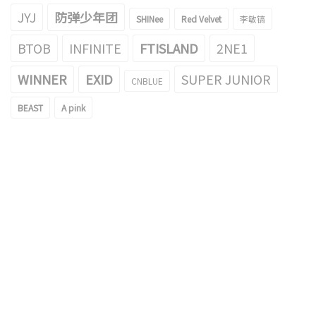
JYJ
防弹少年团
SHINee
Red Velvet
李敏镐
BTOB
INFINITE
FTISLAND
2NE1
WINNER
EXID
SUPER JUNIOR
CNBLUE
BEAST
A pink