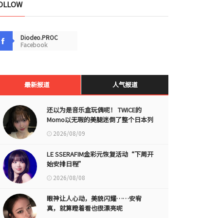
OLLOW
Diodeo.PROC
Facebook
最新报道
人气报道
还以为是音乐盒玩偶呢！ TWICE的
Momo以无瑕的美腿迷倒了整个日本列
岛
2026/08/09
LE SSERAFIM金彩元恢复活动“下周开
始安排日程”
2026/08/08
眼神让人心动，美貌闪耀……安宥
真，就算瞪着看也很漂亮呢