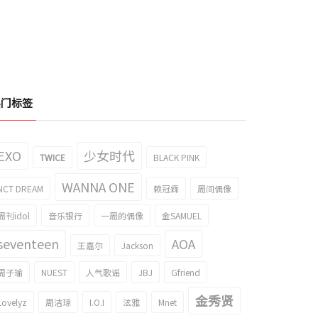
热门标签
EXO
少女时代
TWICE
BLACK PINK
WANNA ONE
NCT DREAM
赖冠霖
周间偶像
周刊idol
音乐银行
一周的偶像
金SAMUEL
seventeen
AOA
王嘉尔
Jackson
周子瑜
NUEST
人气歌谣
JBJ
Gfriend
金秀贤
Lovelyz
周洁琼
I.O.I
泫雅
Mnet