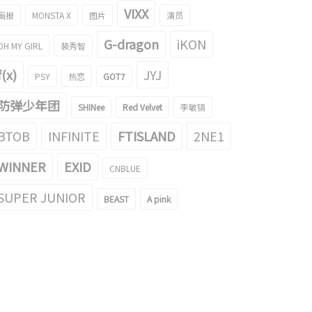
VIXX
画报
MONSTA X
图片
演员
G-dragon
iKON
OH MY GIRL
裴秀智
f(x)
JYJ
PSY
热恋
GOT7
防弹少年团
SHINee
Red Velvet
李敏镐
BTOB
INFINITE
FTISLAND
2NE1
WINNER
EXID
CNBLUE
SUPER JUNIOR
BEAST
A pink