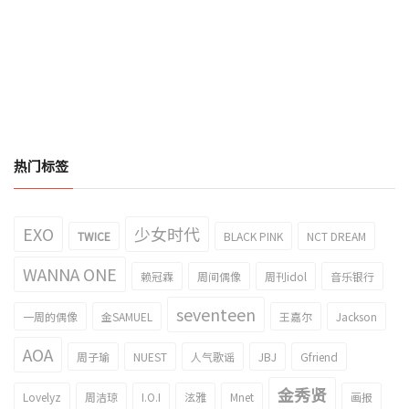
热门标签
EXO
少女时代
TWICE
BLACK PINK
NCT DREAM
WANNA ONE
赖冠霖
周间偶像
周刊idol
音乐银行
seventeen
一周的偶像
金SAMUEL
王嘉尔
Jackson
AOA
周子瑜
NUEST
人气歌谣
JBJ
Gfriend
金秀贤
Lovelyz
周洁琼
I.O.I
泫雅
Mnet
画报