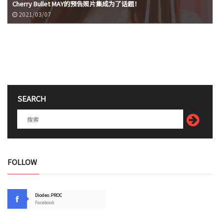
Cherry Bullet MAY的预告照片集成为了话题！
2021/03/07
SEARCH
FOLLOW
Diodeo.PROC
Facebook