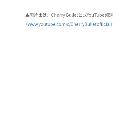
▲图片出处：Cherry Bullet公式YouTube频道
（
www.youtube.com/c/CherryBulletofficial
）