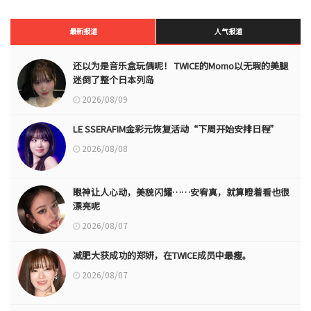
最新报道
人气报道
还以为是音乐盒玩偶呢！ TWICE的Momo以无瑕的美腿
迷倒了整个日本列岛
2026/08/09
LE SSERAFIM金彩元恢复活动“下周开始安排日程”
2026/08/08
眼神让人心动，美貌闪耀……安宥真，就算瞪着看也很
漂亮呢
2026/08/07
减肥大获成功的郑妍，在TWICE成员中最瘦。
2026/08/07