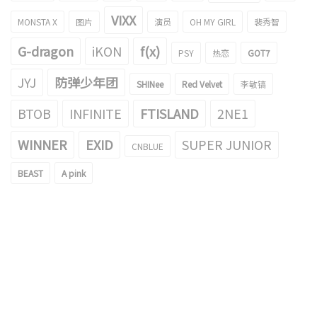
VIXX
MONSTA X
图片
演员
OH MY GIRL
裴秀智
G-dragon
iKON
f(x)
PSY
热恋
GOT7
JYJ
防弹少年团
SHINee
Red Velvet
李敏镐
BTOB
INFINITE
FTISLAND
2NE1
WINNER
EXID
SUPER JUNIOR
CNBLUE
BEAST
A pink