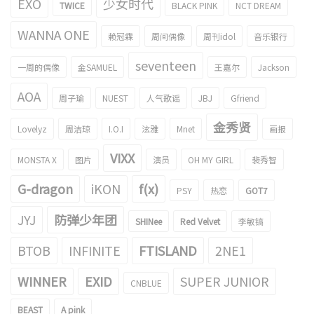
EXO
少女时代
TWICE
BLACK PINK
NCT DREAM
WANNA ONE
赖冠霖
周间偶像
周刊idol
音乐银行
seventeen
一周的偶像
金SAMUEL
王嘉尔
Jackson
AOA
周子瑜
NUEST
人气歌谣
JBJ
Gfriend
金秀贤
Lovelyz
周洁琼
I.O.I
泫雅
Mnet
画报
VIXX
MONSTA X
图片
演员
OH MY GIRL
裴秀智
G-dragon
iKON
f(x)
PSY
热恋
GOT7
JYJ
防弹少年团
SHINee
Red Velvet
李敏镐
BTOB
INFINITE
FTISLAND
2NE1
WINNER
EXID
SUPER JUNIOR
CNBLUE
BEAST
A pink