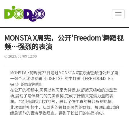
Toggl
navig
MONSTA X周宪，公开'Freedom'舞蹈视
频…强烈的表演
2023/06/09 12:00
MONSTA X的周宪27日通过MONSTA X官方油管频道公开了第
一张个人迷你专辑《LIGHTS》的主打歌《FREEDOM》Fix
ver.》的舞蹈视频。
在公开的视频中,周宪以练习室为背景,以舒适又嘻哈的造型登
场,展现了与伴舞们的完美默契,完成了抒情又充满力量的表
演。 特别是周宪用力打气，展现了仿佛真的舞台般的热情。
此次舞蹈视频中，从周宪的独舞到强烈的群舞，展现出卓越的
缓急调节的表演尽收眼底，得到了粉丝们的热烈响应。