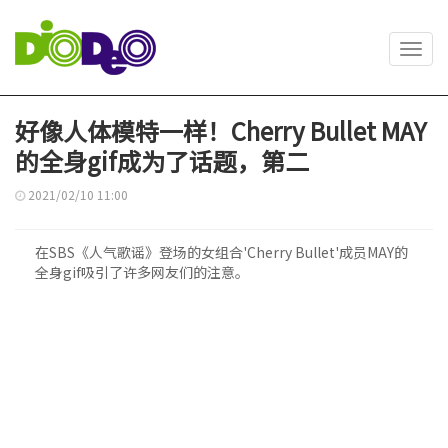
Toggl
navig
好像人体模特一样！Cherry Bullet MAY
的全身gif成为了话题，第二
2021/02/10 11:00
在SBS《人气歌谣》登场的女组合'Cherry Bullet'成员MAY的
全身gif吸引了许多网友们的注意。