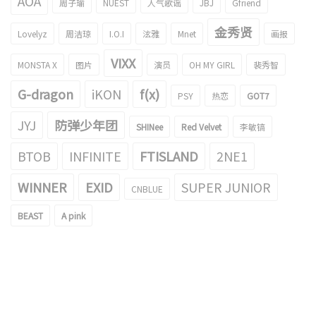
AOA
周子瑜
NUEST
人气歌谣
JBJ
Gfriend
金秀贤
Lovelyz
周洁琼
I.O.I
泫雅
Mnet
画报
VIXX
MONSTA X
图片
演员
OH MY GIRL
裴秀智
G-dragon
iKON
f(x)
PSY
热恋
GOT7
JYJ
防弹少年团
SHINee
Red Velvet
李敏镐
BTOB
INFINITE
FTISLAND
2NE1
WINNER
EXID
SUPER JUNIOR
CNBLUE
BEAST
A pink