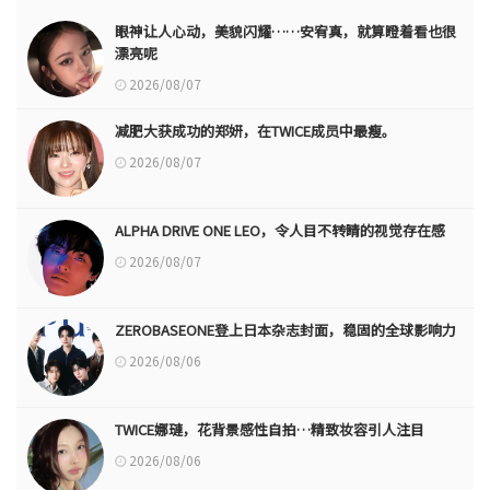
眼神让人心动，美貌闪耀……安宥真，就算瞪着看也很
漂亮呢
2026/08/07
减肥大获成功的郑妍，在TWICE成员中最瘦。
2026/08/07
ALPHA DRIVE ONE LEO，令人目不转睛的视觉存在感
2026/08/07
ZEROBASEONE登上日本杂志封面，稳固的全球影响力
2026/08/06
TWICE娜璉，花背景感性自拍…精致妆容引人注目
2026/08/06