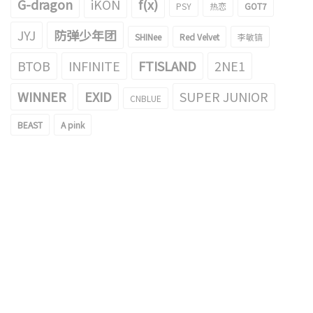
G-dragon
iKON
f(x)
PSY
热恋
GOT7
JYJ
防弹少年团
SHINee
Red Velvet
李敏镐
BTOB
INFINITE
FTISLAND
2NE1
WINNER
EXID
SUPER JUNIOR
CNBLUE
BEAST
A pink