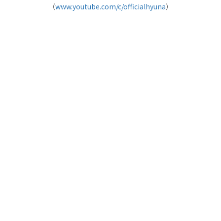
（
www.youtube.com/c/officialhyuna
）