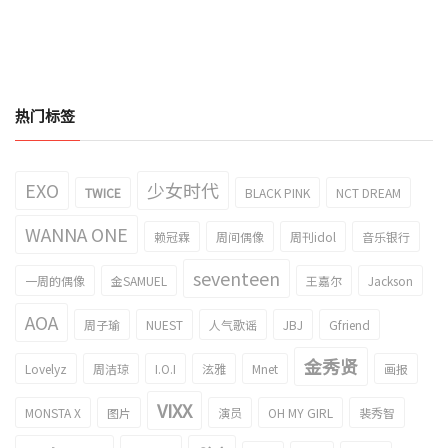
热门标签
EXO
少女时代
TWICE
BLACK PINK
NCT DREAM
WANNA ONE
赖冠霖
周间偶像
周刊idol
音乐银行
seventeen
一周的偶像
金SAMUEL
王嘉尔
Jackson
AOA
周子瑜
NUEST
人气歌谣
JBJ
Gfriend
金秀贤
Lovelyz
周洁琼
I.O.I
泫雅
Mnet
画报
VIXX
MONSTA X
图片
演员
OH MY GIRL
裴秀智