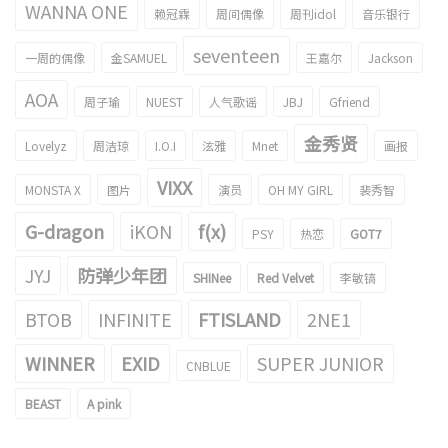
WANNA ONE
赖冠霖
周间偶像
周刊idol
音乐银行
seventeen
一周的偶像
金SAMUEL
王嘉尔
Jackson
AOA
周子瑜
NUEST
人气歌谣
JBJ
Gfriend
金秀贤
Lovelyz
周洁琼
I.O.I
泫雅
Mnet
画报
VIXX
MONSTA X
图片
演员
OH MY GIRL
裴秀智
G-dragon
iKON
f(x)
PSY
热恋
GOT7
JYJ
防弹少年团
SHINee
Red Velvet
李敏镐
BTOB
INFINITE
FTISLAND
2NE1
WINNER
EXID
SUPER JUNIOR
CNBLUE
BEAST
A pink