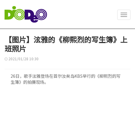
Toggl
navig
【图片】泫雅的《柳熙烈的写生簿》上
班照片
2021/01/28 10:30
26日，歌手泫雅登场在首尔汝矣岛KBS举行的《柳熙烈的写
生簿》的拍摄现场。