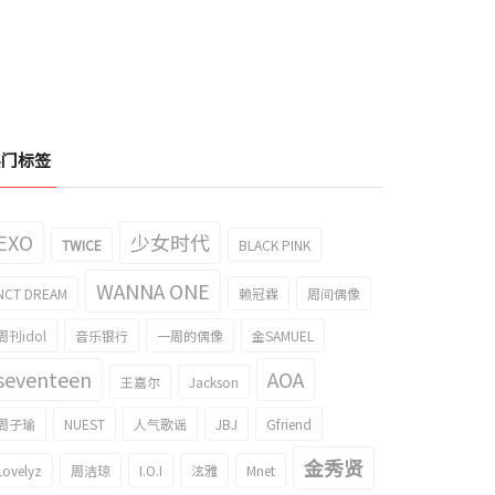
热门标签
EXO
少女时代
TWICE
BLACK PINK
WANNA ONE
NCT DREAM
赖冠霖
周间偶像
周刊idol
音乐银行
一周的偶像
金SAMUEL
seventeen
AOA
王嘉尔
Jackson
周子瑜
NUEST
人气歌谣
JBJ
Gfriend
金秀贤
Lovelyz
周洁琼
I.O.I
泫雅
Mnet