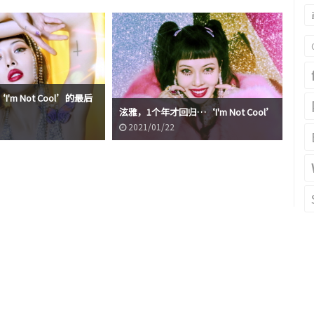
'm Not Cool’的最后
泫雅
泫雅，1个年才回归…‘I'm Not Cool’
了
2021/01/22
2