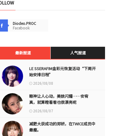
OLLOW
Diodeo.PROC
Facebook
最新报道
人气报道
LE SSERAFIM金彩元恢复活动“下周开
始安排日程”
2026/08/08
眼神让人心动，美貌闪耀……安宥
真，就算瞪着看也很漂亮呢
2026/08/07
减肥大获成功的郑妍，在TWICE成员中
最瘦。