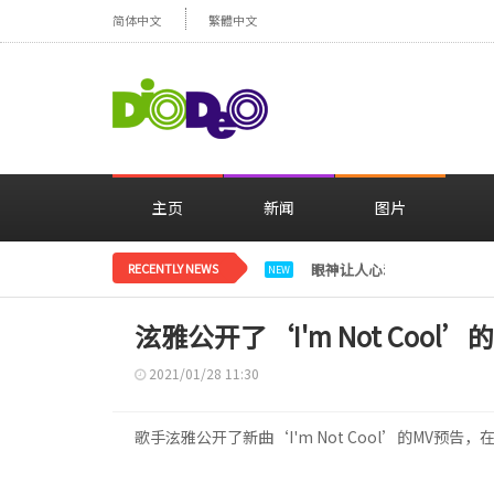
简体中文
繁體中文
主页
新闻
图片
RECENTLY NEWS
眼神让人心动，美貌闪耀…
NEW
泫雅公开了‘I'm Not Cool’
2021/01/28 11:30
歌手泫雅公开了新曲‘I'm Not Cool’的MV预