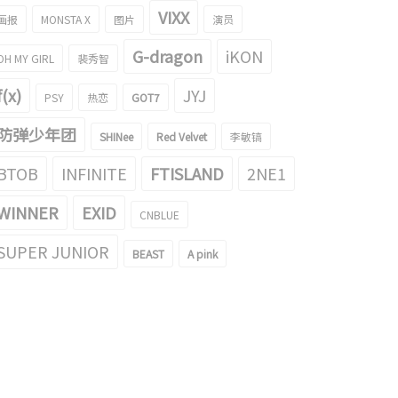
VIXX
画报
MONSTA X
图片
演员
G-dragon
iKON
OH MY GIRL
裴秀智
f(x)
JYJ
PSY
热恋
GOT7
和DAWN的亲亲&背打包照片引起
跳舞新曲舞蹈的泫雅的gif引起了话
防弹少年团
SHINee
Red Velvet
李敏镐
话题！
题！
020/09/17
2020/08/28
BTOB
INFINITE
FTISLAND
2NE1
WINNER
EXID
CNBLUE
SUPER JUNIOR
BEAST
A pink