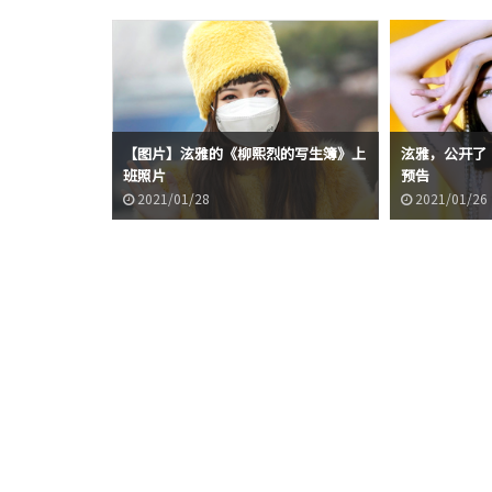
【图片】泫雅的《柳熙烈的写生簿》上
泫雅，公开了‘I
班照片
预告
2021/01/28
2021/01/26