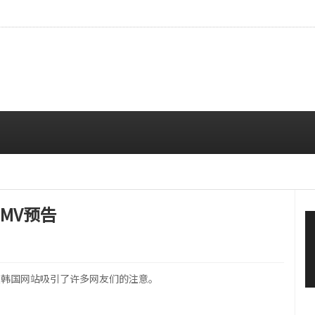
…安宥真，就算瞪着看也很漂亮呢
08/07 12:00 PM
的MV预告
告，在韩国网站吸引了许多网友们的注意。