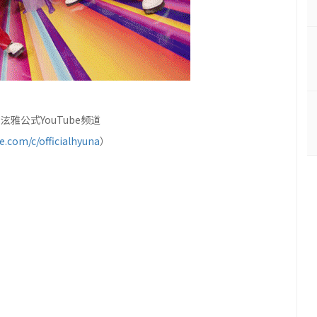
雅公式YouTube频道
.com/c/officialhyuna
）