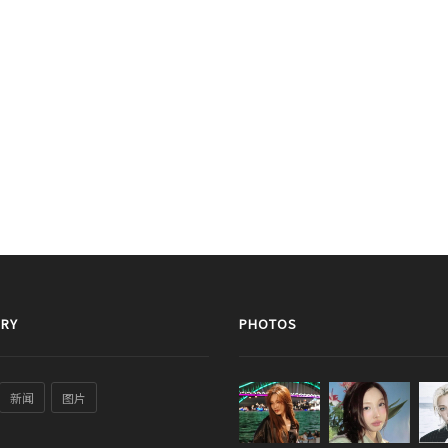
RY
PHOTOS
新闻
图片