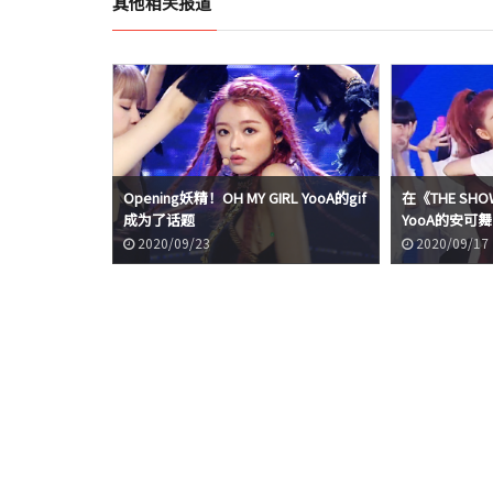
其他相关报道
Opening妖精！OH MY GIRL YooA的gif
在《THE SHO
成为了话题
YooA的安可
2020/09/23
2020/09/17