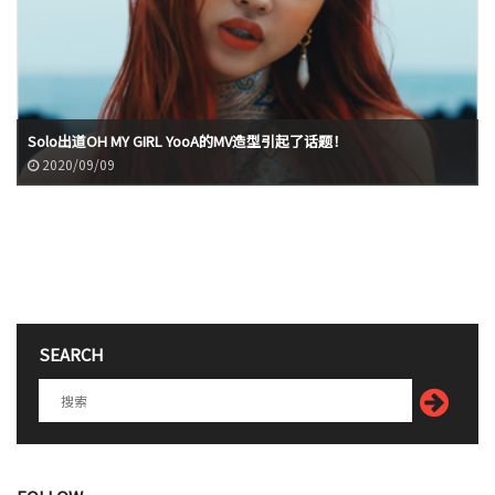
Solo出道OH MY GIRL YooA的MV造型引起了话题！
2020/09/09
SEARCH