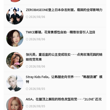
ZEROBASEONE登上日本杂志封面，稳固的全球影响力
2026/08/06
TWICE娜璉，花背景感性自拍…精致妆容引人注目
2026/08/06
张元英，童话里的公主变成现实……点亮玫瑰花园的娃
娃视觉效果
2026/08/06
Stray Kids Felix，让韩服走向世界……“韩服浪潮”模
特
2026/08/05
AISA，在屋顶上展现的粉色发型视觉……'2:L0VE' 近况
2026/08/05