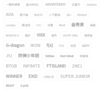
seventeen
一周的偶像
金SAMUEL
王嘉尔
Jackson
AOA
周子瑜
NUEST
人气歌谣
JBJ
Gfriend
金秀贤
Lovelyz
周洁琼
I.O.I
泫雅
Mnet
画报
VIXX
MONSTA X
图片
演员
OH MY GIRL
裴秀智
G-dragon
iKON
f(x)
PSY
热恋
GOT7
JYJ
防弹少年团
SHINee
Red Velvet
李敏镐
BTOB
INFINITE
FTISLAND
2NE1
WINNER
EXID
SUPER JUNIOR
CNBLUE
BEAST
A pink