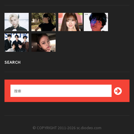
SEARCH
© COPYRIGHT 2011-2026 sc.diodeo.com