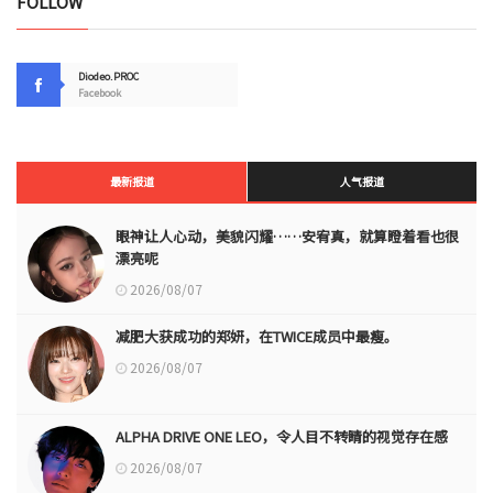
FOLLOW
Diodeo.PROC
Facebook
最新报道
人气报道
眼神让人心动，美貌闪耀……安宥真，就算瞪着看也很
漂亮呢
2026/08/07
减肥大获成功的郑妍，在TWICE成员中最瘦。
2026/08/07
ALPHA DRIVE ONE LEO，令人目不转睛的视觉存在感
2026/08/07