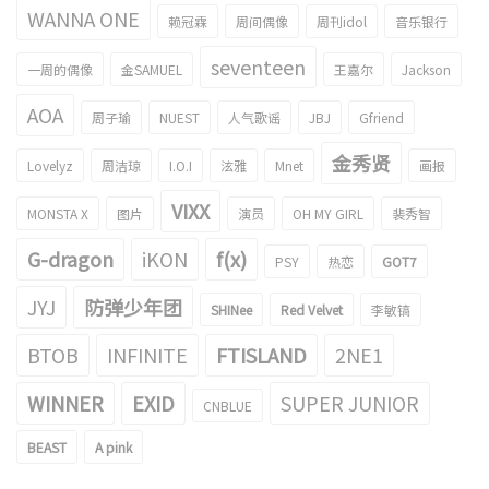
WANNA ONE
赖冠霖
周间偶像
周刊idol
音乐银行
seventeen
一周的偶像
金SAMUEL
王嘉尔
Jackson
AOA
周子瑜
NUEST
人气歌谣
JBJ
Gfriend
金秀贤
Lovelyz
周洁琼
I.O.I
泫雅
Mnet
画报
VIXX
MONSTA X
图片
演员
OH MY GIRL
裴秀智
G-dragon
iKON
f(x)
PSY
热恋
GOT7
JYJ
防弹少年团
SHINee
Red Velvet
李敏镐
BTOB
INFINITE
FTISLAND
2NE1
WINNER
EXID
SUPER JUNIOR
CNBLUE
BEAST
A pink