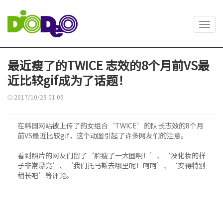
Toggl
navig
最近瘦了的TWICE 志效的8个月前VS最
近比较gif成为了话题！
2017/10/28 01:05
在韩国网站被上传了的女组合‘TWICE’的队长志效的8个月
前VS最近比较gif，这个动图引起了许多网友们的注意。
看到照片的网友们留了‘脸瘦了一大圈啊！’、‘没化妆的样
子非常漂亮’、‘我们托马斯去哪里呢！呵呵’、‘变得特别
稍长吧’等评论。