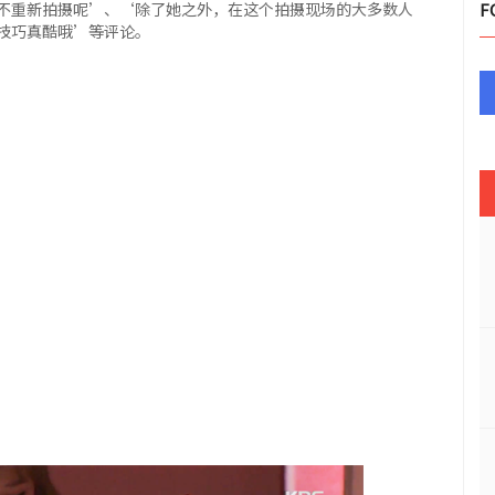
不重新拍摄呢’、‘除了她之外，在这个拍摄现场的大多数人
F
技巧真酷哦’等评论。