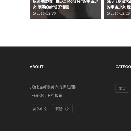
宇宙少女 程潇的
放送事故吧！跳EXO'Monster'的宇宙少
SBS《歌谣大
女 恩熙的gif成了话题
的宇宙少女 
2016/12/30
2016/12/29
ABOUT
CATEGO
我们迪奥德奥会提供迅速、
主页
正确和公正的报道
简体中文
繁體中文