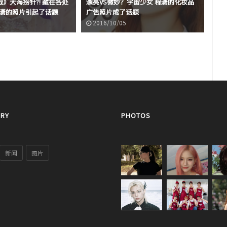
战》大海捞针?! 藏在各处
漂亮VS微妙？宇宙少女 程潇的化妆品
宇宙
程潇的照片引起了话题
广告照片成了话题
片
2016/10/05
2
RY
PHOTOS
新闻
图片