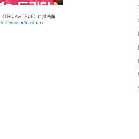
《TRICK＆TRUE》广播画面
kr/2tv/enter/tricntrue
）