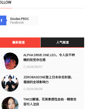
OLLOW
Diodeo.PROC
Facebook
最新报道
人气报道
ALPHA DRIVE ONE LEO，令人目不转
睛的视觉存在感
2026/08/07
ZEROBASEONE登上日本杂志封面，
稳固的全球影响力
2026/08/06
TWICE娜璉，花背景感性自拍…精致妆
容引人注目