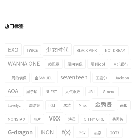
热门标签
EXO
少女时代
TWICE
BLACK PINK
NCT DREAM
WANNA ONE
赖冠霖
周间偶像
周刊idol
音乐银行
seventeen
一周的偶像
金SAMUEL
王嘉尔
Jackson
AOA
周子瑜
NUEST
人气歌谣
JBJ
Gfriend
金秀贤
Lovelyz
周洁琼
I.O.I
泫雅
Mnet
画报
VIXX
MONSTA X
图片
演员
OH MY GIRL
裴秀智
G-dragon
iKON
f(x)
PSY
热恋
GOT7