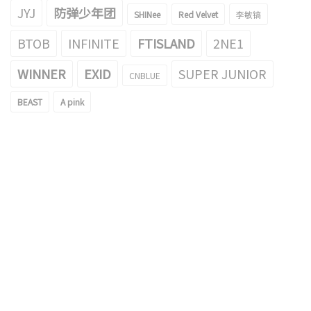
JYJ
防弹少年团
SHINee
Red Velvet
李敏镐
BTOB
INFINITE
FTISLAND
2NE1
WINNER
EXID
SUPER JUNIOR
CNBLUE
BEAST
A pink