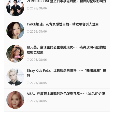
ZEROBASEONE登上日本杂志封面，稳固的全球影响力
2026/08/06
TWICE娜璉，花背景感性自拍…精致妆容引人注目
2026/08/06
张元英，童话里的公主变成现实……点亮玫瑰花园的娃
娃视觉效果
2026/08/06
Stray Kids Felix，让韩服走向世界……“韩服浪潮”模
特
2026/08/05
AISA，在屋顶上展现的粉色发型视觉……'2:L0VE' 近况
2026/08/05