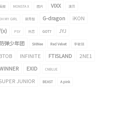
为了话题
VIXX
画报
MONSTA X
图片
演员
017/08/24
G-dragon
iKON
OH MY GIRL
裴秀智
f(x)
JYJ
PSY
热恋
GOT7
防弹少年团
SHINee
Red Velvet
李敏镐
BTOB
INFINITE
FTISLAND
2NE1
WINNER
EXID
CNBLUE
SUPER JUNIOR
BEAST
A pink