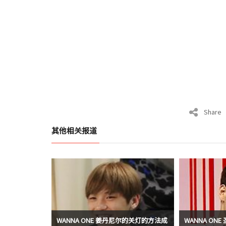
Share
其他相关报道
的舞蹈的
WANNA ONE 姜丹尼尔的关灯的方法成
WANNA O