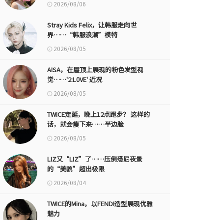
2026/08/06
Stray Kids Felix，让韩服走向世
界……“韩服浪潮”模特
2026/08/05
AISA，在屋顶上展现的粉色发型视
觉……'2:L0VE' 近况
2026/08/05
TWICE定延，晚上12点跑步？ 这样的
话，就会瘦下来……半边脸
2026/08/05
LIZ又“LIZ”了……压倒悉尼夜景
的“美貌”超出极限
2026/08/04
TWICE的Mina，以FENDI造型展现优雅
魅力