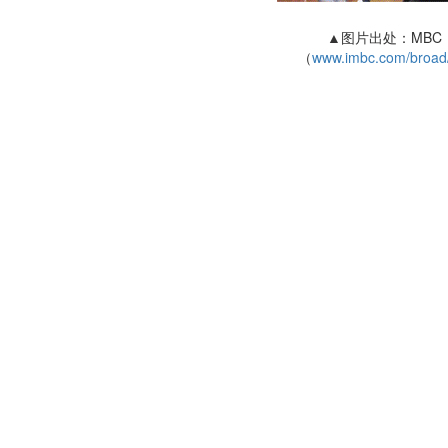
▲图片出处：MBC
（
www.imbc.com/broad/