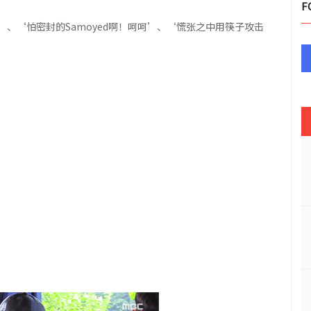
F
、‘怕密封的Samoyed啊！呵呵’、‘慌张之中用筷子攻击