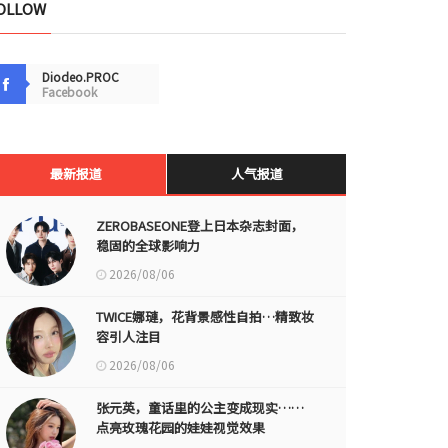
OLLOW
Diodeo.PROC
Facebook
最新报道
人气报道
ZEROBASEONE登上日本杂志封面，
稳固的全球影响力
2026/08/06
TWICE娜璉，花背景感性自拍…精致妆
容引人注目
2026/08/06
张元英，童话里的公主变成现实……
点亮玫瑰花园的娃娃视觉效果