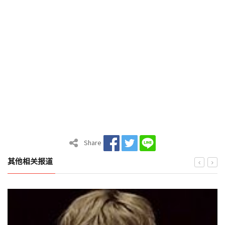
Share
其他相关报道