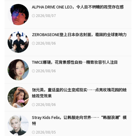
ALPHA DRIVE ONE LEO，令人目不转睛的视觉存在感
2026/08/07
ZEROBASEONE登上日本杂志封面，稳固的全球影响力
2026/08/06
TWICE娜璉，花背景感性自拍…精致妆容引人注目
2026/08/06
张元英，童话里的公主变成现实……点亮玫瑰花园的娃
娃视觉效果
2026/08/06
Stray Kids Felix，让韩服走向世界……“韩服浪潮”模
特
2026/08/05