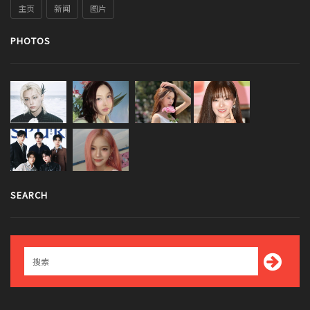
主页
新闻
图片
PHOTOS
SEARCH