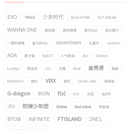
EXO
少女时代
TWICE
BLACK PINK
NCT DREAM
WANNA ONE
赖冠霖
周间偶像
周刊idol
音乐银行
seventeen
一周的偶像
金SAMUEL
王嘉尔
Jackson
AOA
周子瑜
NUEST
人气歌谣
JBJ
Gfriend
金秀贤
Lovelyz
周洁琼
I.O.I
泫雅
Mnet
画报
VIXX
MONSTA X
图片
演员
OH MY GIRL
裴秀智
G-dragon
iKON
f(x)
PSY
热恋
GOT7
JYJ
防弹少年团
SHINee
Red Velvet
李敏镐
BTOB
INFINITE
FTISLAND
2NE1