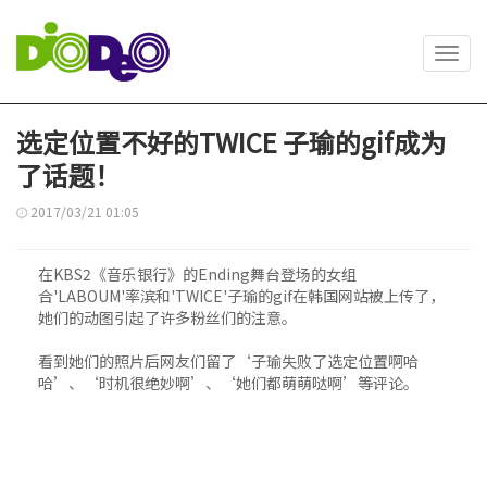
Toggl
navig
选定位置不好的TWICE 子瑜的gif成为
了话题！
2017/03/21 01:05
在KBS2《音乐银行》的Ending舞台登场的女组
合'LABOUM'率滨和'TWICE'子瑜的gif在韩国网站被上传了，
她们的动图引起了许多粉丝们的注意。
看到她们的照片后网友们留了‘子瑜失败了选定位置啊哈
哈’、‘时机很绝妙啊’、‘她们都萌萌哒啊’等评论。