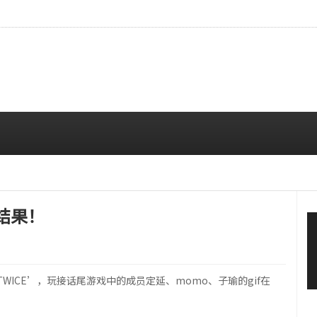
拍…精致妆容引人注目
08/06 10:00 AM
的结果！
WICE’，玩接话尾游戏中的成员定延、momo、子瑜的gif在