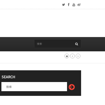
SEARCH