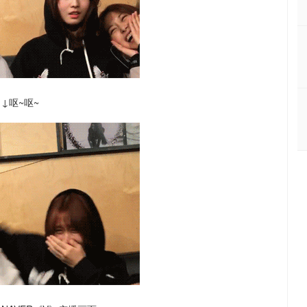
↓呕~呕~