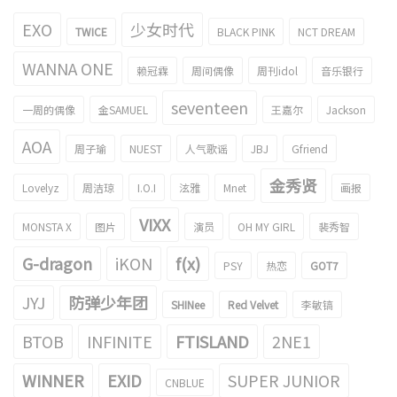
EXO
少女时代
TWICE
BLACK PINK
NCT DREAM
WANNA ONE
赖冠霖
周间偶像
周刊idol
音乐银行
seventeen
一周的偶像
金SAMUEL
王嘉尔
Jackson
AOA
周子瑜
NUEST
人气歌谣
JBJ
Gfriend
金秀贤
Lovelyz
周洁琼
I.O.I
泫雅
Mnet
画报
VIXX
MONSTA X
图片
演员
OH MY GIRL
裴秀智
G-dragon
iKON
f(x)
PSY
热恋
GOT7
JYJ
防弹少年团
SHINee
Red Velvet
李敏镐
BTOB
INFINITE
FTISLAND
2NE1
WINNER
EXID
SUPER JUNIOR
CNBLUE