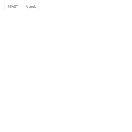
BEAST
A pink